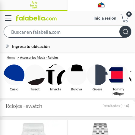
Inicia sesión
Search
Bar
location-
Ingresa tu ubicación
icon
Home
Accesorios Moda - Relojes
Casio
Tissot
Invicta
Bulova
Guess
Tommy
Hilfiger
Relojes - swatch
Resultados
(
116
)