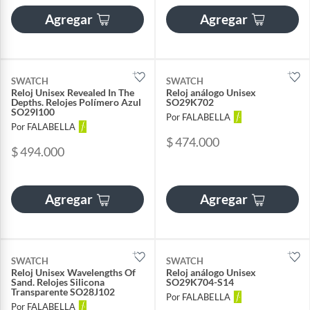
Agregar
Agregar
SWATCH
SWATCH
Reloj Unisex Revealed In The
Reloj análogo Unisex
Depths. Relojes Polímero Azul
SO29K702
SO29I100
Por FALABELLA
Por FALABELLA
$ 474.000
$ 494.000
Agregar
Agregar
SWATCH
SWATCH
Reloj Unisex Wavelengths Of
Reloj análogo Unisex
Sand. Relojes Silicona
SO29K704-S14
Transparente SO28J102
Por FALABELLA
Por FALABELLA