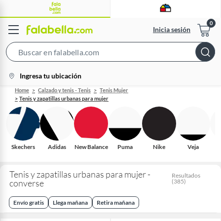
Inicia sesión
Search
Bar
location-
Ingresa tu ubicación
icon
Home
Calzado y tenis - Tenis
Tenis Mujer
Tenis y zapatillas urbanas para mujer
Skechers
Adidas
New Balance
Puma
Nike
Veja
R
Tenis y zapatillas urbanas para mujer -
Resultados
converse
(
385
)
Envío gratis
Llega mañana
Retira mañana