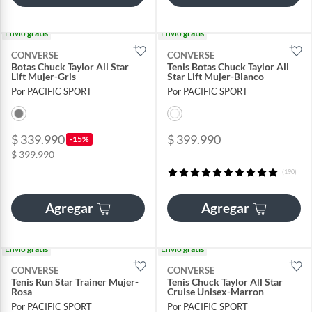
Envío
gratis
Envío
gratis
CONVERSE
CONVERSE
Botas Chuck Taylor All Star
Tenis Botas Chuck Taylor All
Lift Mujer-Gris
Star Lift Mujer-Blanco
Por PACIFIC SPORT
Por PACIFIC SPORT
$ 339.990
$ 399.990
-15%
$ 399.990
(190)
Agregar
Agregar
Envío
gratis
Envío
gratis
CONVERSE
CONVERSE
Tenis Run Star Trainer Mujer-
Tenis Chuck Taylor All Star
Rosa
Cruise Unisex-Marron
Por PACIFIC SPORT
Por PACIFIC SPORT