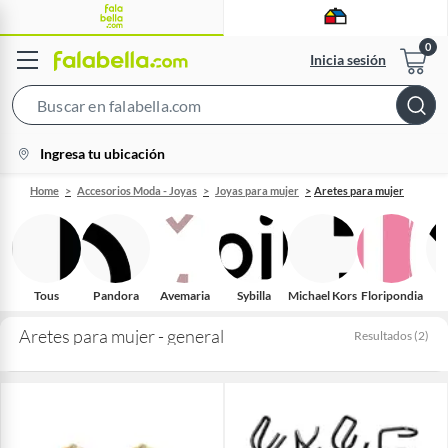
Inicia sesión
Search
Bar
location-
Ingresa tu ubicación
icon
Home
Accesorios Moda - Joyas
Joyas para mujer
Aretes para mujer
Tous
Pandora
Avemaria
Sybilla
Michael Kors
Floripondia
Aretes para mujer - general
Resultados
(
2
)