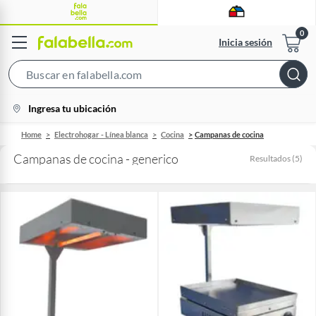
Inicia sesión
Search
Bar
location-
Ingresa tu ubicación
icon
Home
Electrohogar - Línea blanca
Cocina
Campanas de cocina
Campanas de cocina - generico
Resultados
(
5
)