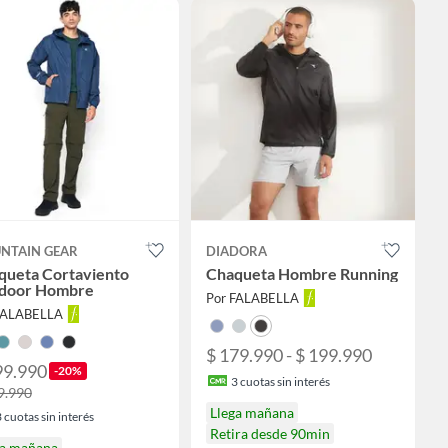
NTAIN GEAR
DIADORA
queta Cortaviento
Chaqueta Hombre Running
door Hombre
Por FALABELLA
FALABELLA
$ 179.990 - $ 199.990
99.990
-20%
3
cuotas sin interés
9.990
Llega mañana
3
cuotas sin interés
Retira desde 90min
ga mañana