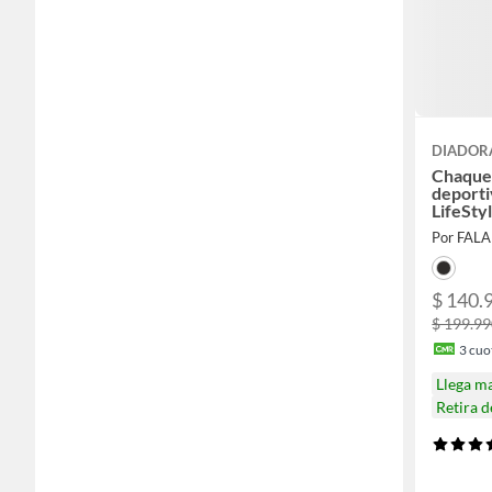
DIADOR
Chaque
deport
LifeSty
Por FAL
$ 140.
$ 199.9
3
cuot
Llega m
Retira 