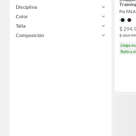
Traini
Disciplina
Por FAL
Color
Talla
$ 294.
Composición
$ 369.9
Llega m
Retira 