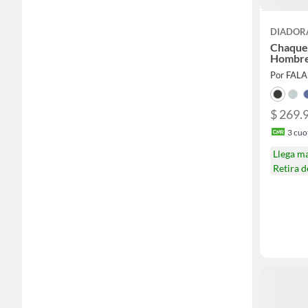
DIADOR
Chaque
Hombr
Por FAL
$ 269.
3
cuot
Llega m
Retira 