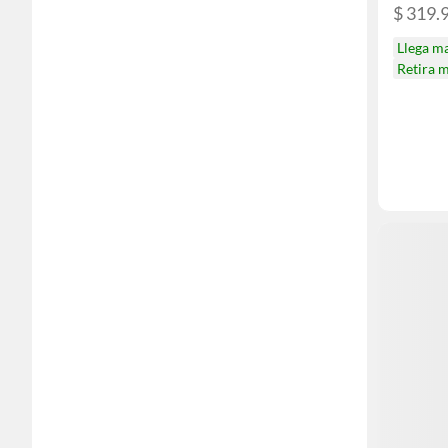
$ 319.
Llega m
Retira 