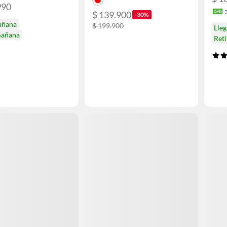
990
$ 139.900
-30%
añana
$ 199.900
Lle
mañana
Ret