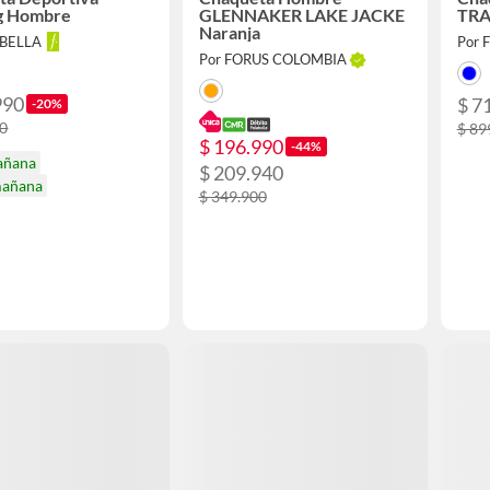
ng Hombre
GLENNAKER LAKE JACKE
TRA
Naranja
ABELLA
Por 
Por FORUS COLOMBIA
990
$ 7
-20%
90
$ 89
$ 196.990
-44%
añana
$ 209.940
mañana
$ 349.900