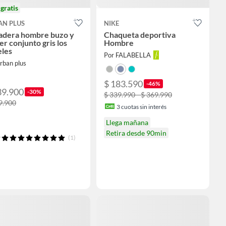
o
gratis
AN PLUS
NIKE
adera hombre buzo y
Chaqueta deportiva
er conjunto gris los
Hombre
eles
Por FALABELLA
rban plus
$ 183.590
-46%
39.900
-30%
$ 339.990 - $ 369.990
9.900
3
cuotas sin interés
Llega mañana
Retira desde 90min
(1)