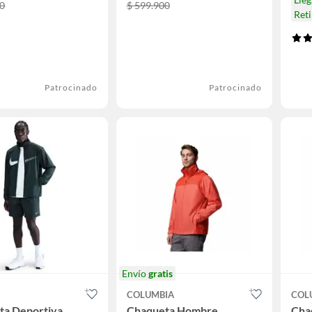
00
$ 599.900
Ret
Patrocinado
Patrocinado
Envío
gratis
COLUMBIA
COL
ta Deportiva
Chaqueta Hombre
Cha