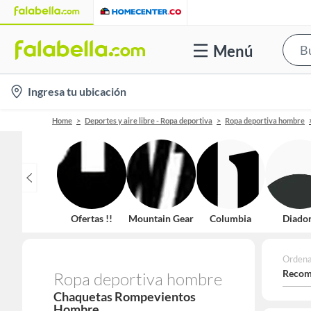
Menú
location-
Ingresa tu ubicación
icon
Home
Deportes y aire libre - Ropa deportiva
Ropa deportiva hombre
Ofertas !!
Mountain Gear
Columbia
Diado
Ordena
Recom
Ropa deportiva hombre
Chaquetas Rompevientos
Hombre