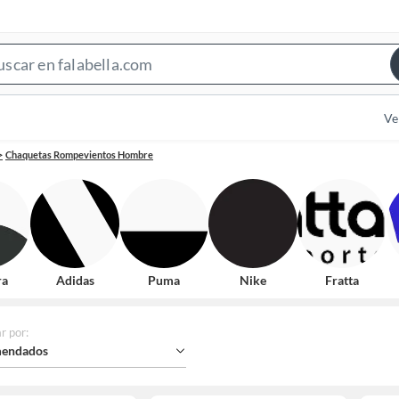
Search
Bar
Ve
Chaquetas Rompevientos Hombre
ra
Adidas
Puma
Nike
Fratta
r por
:
endados