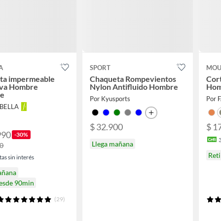
A
SPORT
MOU
ta impermeable
Chaqueta Rompevientos
Cor
iva Hombre
Nylon Antifluido Hombre
Hom
le
Por Kyusports
Por 
ABELLA
$ 32.900
$ 1
990
-30%
Llega mañana
90
Ret
as sin interés
añana
desde 90min
(29)