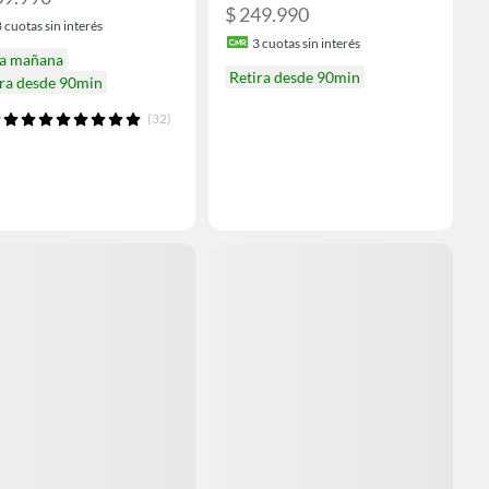
$ 249.990
3
cuotas sin interés
3
cuotas sin interés
ga mañana
Retira desde 90min
ira desde 90min
(32)