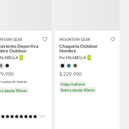
NTAIN GEAR
MOUNTAIN GEAR
taviento Deportiva
Chaqueta Outdoor
bre Outdoor
Hombre
FALABELLA
Por FALABELLA
79.990
$ 229.990
3
cuotas sin interés
Llega mañana
Retira desde 90min
ira desde 90min
(64)