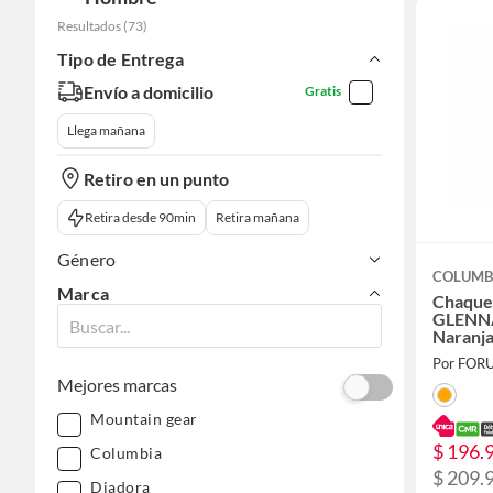
Resultados
(
73
)
Tipo de Entrega
Envío a domicilio
Gratis
Llega mañana
Retiro en un punto
Retira desde 90min
Retira mañana
Género
COLUMB
Marca
Chaque
GLENN
Naranj
Por FOR
Mejores marcas
Mountain gear
$ 196.
Columbia
$ 209.
Diadora