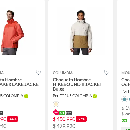
IA
COLUMBIA
MOU
ta Hombre
Chaqueta Hombre
Cha
AKER LAKE JACKE
HIKEBOUND II JACKET
Out
a
Beige
Por 
US COLOMBIA
Por FORUS COLOMBIA
$ 1
$ 24
990
$ 450.990
-44%
-25%
940
$ 479.920
Lle