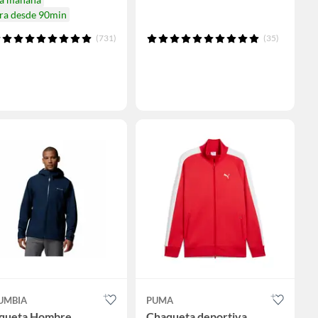
ira desde 90min
(731)
(35)
UMBIA
PUMA
queta Hombre
Chaqueta deportiva