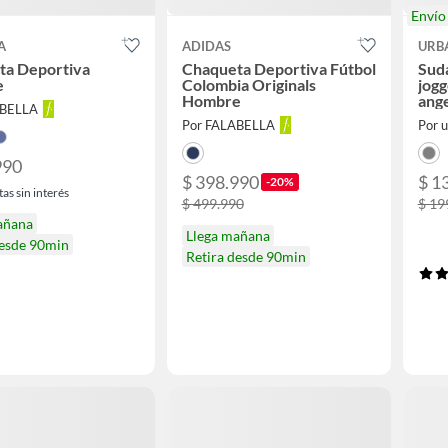
Enví
A
ADIDAS
URB
ta Deportiva
Chaqueta Deportiva Fútbol
Sud
e
Colombia Originals
jogg
Hombre
ang
ABELLA
Por FALABELLA
Por u
990
$ 398.990
$ 1
-20%
as sin interés
$ 499.990
$ 19
añana
Llega mañana
desde 90min
Retira desde 90min