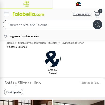
Inicia sesión
Search
Bar
location-
Ingresa tu ubicación
icon
Home
Muebles y Organización - Muebles
Living Sala de Estar
Sofás y Sillones
Crate &
Barrel
Sofás y Sillones - lino
Resultados
(
183
)
Envío gratis