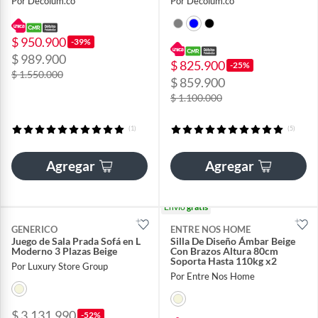
Por Decolum.co
Por Decolum.co
$ 950.900
-39%
$ 989.900
$ 825.900
-25%
$ 1.550.000
$ 859.900
$ 1.100.000
(1)
(5)
Agregar
Agregar
Envío
gratis
GENERICO
ENTRE NOS HOME
Juego de Sala Prada Sofá en L
Silla De Diseño Ámbar Beige
Moderno 3 Plazas Beige
Con Brazos Altura 80cm
Soporta Hasta 110kg x2
Por Luxury Store Group
Por Entre Nos Home
$ 3.131.990
-52%