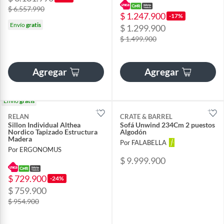
$ 6.557.990
$ 1.247.900
-17%
Envío
gratis
$ 1.299.900
$ 1.499.900
Agregar
Agregar
Envío
gratis
RELAN
CRATE & BARREL
Sillon Individual Althea
Sofá Unwind 234Cm 2 puestos
Nordico Tapizado Estructura
Algodón
Madera
Por FALABELLA
Por ERGONOMUS
$ 9.999.900
$ 729.900
-24%
$ 759.900
$ 954.900