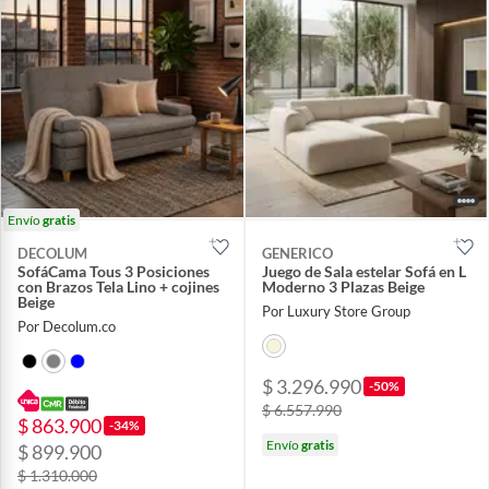
Envío
gratis
DECOLUM
GENERICO
SofáCama Tous 3 Posiciones
Juego de Sala estelar Sofá en L
con Brazos Tela Lino + cojines
Moderno 3 Plazas Beige
Beige
Por Luxury Store Group
Por Decolum.co
$ 3.296.990
-50%
$ 6.557.990
$ 863.900
-34%
Envío
gratis
$ 899.900
$ 1.310.000