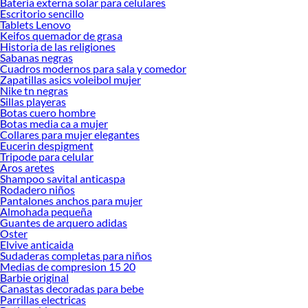
Bateria externa solar para celulares
Escritorio sencillo
Tablets Lenovo
Keifos quemador de grasa
Historia de las religiones
Sabanas negras
Cuadros modernos para sala y comedor
Zapatillas asics voleibol mujer
Nike tn negras
Sillas playeras
Botas cuero hombre
Botas media ca a mujer
Collares para mujer elegantes
Eucerin despigment
Tripode para celular
Aros aretes
Shampoo savital anticaspa
Rodadero niños
Pantalones anchos para mujer
Almohada pequeña
Guantes de arquero adidas
Oster
Elvive anticaida
Sudaderas completas para niños
Medias de compresion 15 20
Barbie original
Canastas decoradas para bebe
Parrillas electricas