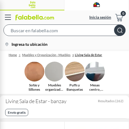
Inicia sesión
Search
Bar
location-
Ingresa tu ubicación
icon
Home
Muebles y Organización - Muebles
Living Sala de Estar
Sofás y
Muebles
Puffs y
Mesas
Sillones
organizador
Banquetas
centro,
es
auxiliares y
arrimos
Living Sala de Estar - banzay
Resultados
(
262
)
Envío gratis