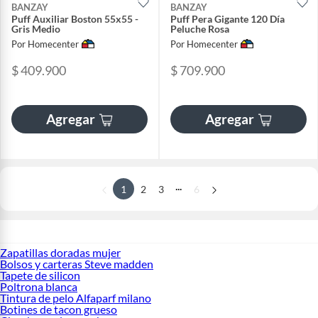
BANZAY
BANZAY
Puff Auxiliar Boston 55x55 -
Puff Pera Gigante 120 Día
Gris Medio
Peluche Rosa
Por Homecenter
Por Homecenter
$ 409.900
$ 709.900
Agregar
Agregar
...
1
2
3
6
Zapatillas doradas mujer
Bolsos y carteras Steve madden
Tapete de silicon
Poltrona blanca
Tintura de pelo Alfaparf milano
Botines de tacon grueso