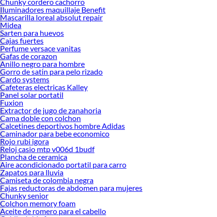
Chunky cordero cachorro
Iluminadores maquillaje Benefit
Mascarilla loreal absolut repair
Midea
Sarten para huevos
Cajas fuertes
Perfume versace vanitas
Gafas de corazon
Anillo negro para hombre
Gorro de satin para pelo rizado
Cardo systems
Cafeteras electricas Kalley
Panel solar portatil
Fuxion
Extractor de jugo de zanahoria
Cama doble con colchon
Calcetines deportivos hombre Adidas
Caminador para bebe economico
Rojo rubi igora
Reloj casio mtp v006d 1budf
Plancha de ceramica
Aire acondicionado portatil para carro
Zapatos para lluvia
Camiseta de colombia negra
Fajas reductoras de abdomen para mujeres
Chunky senior
Colchon memory foam
Aceite de romero para el cabello