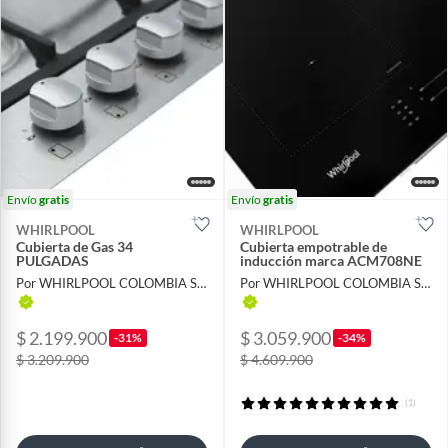
Envío
gratis
Envío
gratis
WHIRLPOOL
WHIRLPOOL
Cubierta de Gas 34
Cubierta empotrable de
PULGADAS
inducción marca ACM708NE
Por WHIRLPOOL COLOMBIA S A S
Por WHIRLPOOL COLOMBIA S A S
$ 2.199.900
$ 3.059.900
-31%
-34%
$ 3.209.900
$ 4.609.900
(1)