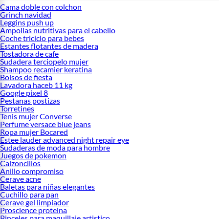
Cama doble con colchon
Grinch navidad
Leggins push up
Ampollas nutritivas para el cabello
Coche triciclo para bebes
Estantes flotantes de madera
Tostadora de cafe
Sudadera terciopelo mujer
Shampoo recamier keratina
Bolsos de fiesta
Lavadora haceb 11 kg
Google pixel 8
Pestanas postizas
Torretines
Tenis mujer Converse
Perfume versace blue jeans
Ropa mujer Bocared
Estee lauder advanced night repair eye
Sudaderas de moda para hombre
Juegos de pokemon
Calzoncillos
Anillo compromiso
Cerave acne
Baletas para niñas elegantes
Cuchillo para pan
Cerave gel limpiador
Proscience proteina
Pinceles para maquillaje artistico