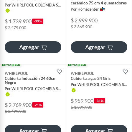
cerámico 75 cm 4 quemadores
Por WHIRLPOOL COLOMBIA S A S
Por Homecenter
$ 2.999.900
$ 1.739.900
-30%
$ 3.365.900
$ 2.479.000
Agregar
Agregar
Envío
gratis
Envío
gratis
WHIRLPOOL
WHIRLPOOL
Cubierta Inducción 24 60cm
Cubierta a gas 24 Gris
Negro
Por WHIRLPOOL COLOMBIA S A S
Por WHIRLPOOL COLOMBIA S A S
$ 959.900
-31%
$ 2.769.900
-21%
$ 1.399.900
$ 3.499.900
Agregar
Agregar