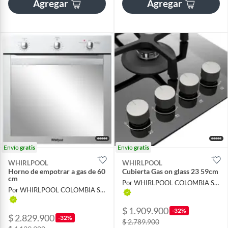
Agregar
Agregar
Envío
gratis
Envío
gratis
WHIRLPOOL
WHIRLPOOL
Horno de empotrar a gas de 60
Cubierta Gas on glass 23 59cm
cm
Por WHIRLPOOL COLOMBIA S A S
Por WHIRLPOOL COLOMBIA S A S
$ 1.909.900
-32%
$ 2.829.900
-32%
$ 2.789.900