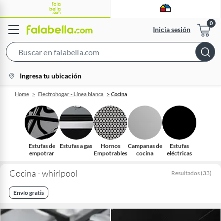
Inicia sesión
Search
Bar
location-
Ingresa tu ubicación
icon
Home
Electrohogar - Línea blanca
Cocina
Estufas de
Estufas a gas
Hornos
Campanas de
Estufas
empotrar
Empotrables
cocina
eléctricas
Cocina - whirlpool
Resultados
(
33
)
Envío gratis