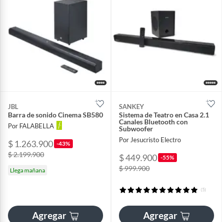
JBL
SANKEY
Barra de sonido Cinema SB580
Sistema de Teatro en Casa 2.1
Canales Bluetooth con
Por FALABELLA
Subwoofer
Por Jesucristo Electro
$ 1.263.900
-43%
$ 2.199.900
$ 449.900
-55%
$ 999.900
Llega mañana
(5)
Agregar
Agregar