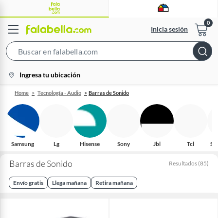
Inicia sesión
Search
Bar
location-
Ingresa tu ubicación
icon
Home
Tecnología - Audio
Barras de Sonido
Samsung
Lg
Hisense
Sony
Jbl
Tcl
Se
Barras de Sonido
Resultados
(
85
)
Envío gratis
Llega mañana
Retira mañana