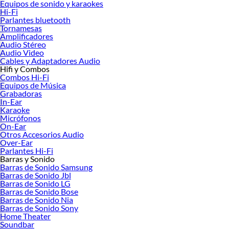
Equipos de sonido y karaokes
Descubre nuestra selección de
barras de sonido
de reconocidas marcas como
Hi-Fi
Samsung. LG, Bose y más en
Black Friday 2025
.
Parlantes bluetooth
Tornamesas
Con una variedad de opciones de precios increíbles en este
Hotsale
, encuentra la
Amplificadores
barra de sonido
perfecta para tus necesidades en un solo lugar y disfruta de la
Audio Stéreo
potencia de un sonido de alta calidad.
Audio Video
Cables y Adaptadores Audio
Marcas
Hifi y Combos
Combos Hi-Fi
Barra de sonido Samsung
Equipos de Música
Barra de sonido LG
Grabadoras
Barra de sonido Bose
In-Ear
Barra de sonido JBL
Karaoke
Micrófonos
On-Ear
Otros Accesorios Audio
Over-Ear
Parlantes Hi-Fi
Barras y Sonido
Barras de Sonido Samsung
Barras de Sonido Jbl
Barras de Sonido LG
Barras de Sonido Bose
Barras de Sonido Nia
Barras de Sonido Sony
Home Theater
Soundbar