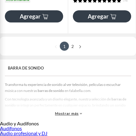
(78)
Agregar
Agregar
1
2
BARRA DE SONIDO
Transforma tu experiencia de sonido al ver televisión, películas o escuchar
música con nuestras
barras de sonido
en falabella.com.
Con tecnología avanzada y un diseño elegante, nuestra selección de
barras de
sonido
se integran perfectamente en cualquier espacio, brindando un sonido
envolvente y potente que te sumergirá en cada momento. Encuentra
barras de
Mostrar más
sonido para TV
y experimenta nuevas sensaciones de sonido al ver tus películas,
Audio y Audifonos
deportes favoritos, videojuegos y más, y vive la inmersión de un audio
Audífonos
espectacular.
Audio profesional y DJ