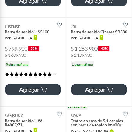
Agregar
Agregar
HISENSE
JBL
Barra de sonido HS5100
Barra de sonido Cinema SB580
Por FALABELLA
Por FALABELLA
$ 799.900
$ 1.263.900
-53%
-43%
$ 1.699.900
$ 2.199.900
Retira mañana
Llega mañana
(3)
Agregar
Agregar
Envío
gratis
SAMSUNG
SONY
Barra de sonido HW-
Teatro en casa de 5.1 canales
B400F/ZL
con barra de sonido ht-s20r
Por FALABELLA
Por SONY COLOMBIA