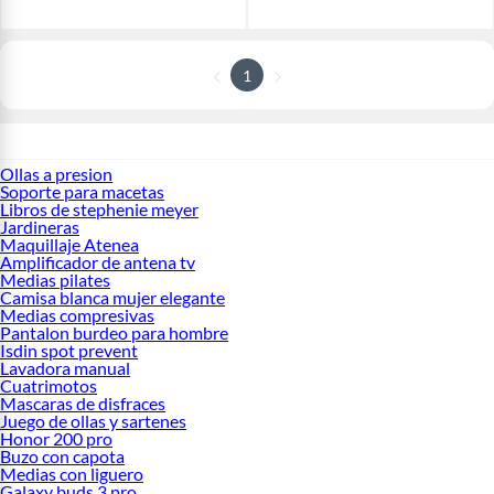
1
Ollas a presion
Soporte para macetas
Libros de stephenie meyer
Jardineras
Maquillaje Atenea
Amplificador de antena tv
Medias pilates
Camisa blanca mujer elegante
Medias compresivas
Pantalon burdeo para hombre
Isdin spot prevent
Lavadora manual
Cuatrimotos
Mascaras de disfraces
Juego de ollas y sartenes
Honor 200 pro
Buzo con capota
Medias con liguero
Galaxy buds 3 pro