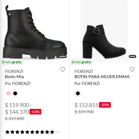
Envío
gratis
Envío
gratis
FIORENZI
FIORENZI
Botín Mia
BOTIN PARA MUJER EMMA
Por FIORENZI
Por FIORENZI
$ 119.900 -
$ 152.815
-55%
$ 144.370
$ 339.900
-63%
$ 319.800
(1)