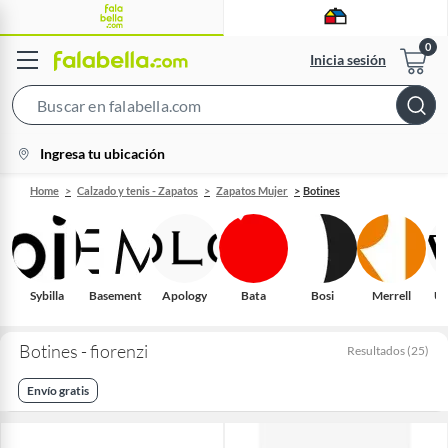
Inicia sesión
Search
Bar
location-
Ingresa tu ubicación
icon
Home
Calzado y tenis - Zapatos
Zapatos Mujer
Botines
Sybilla
Basement
Apology
Bata
Bosi
Merrell
Un
Botines - fiorenzi
Resultados
(
25
)
Envío gratis