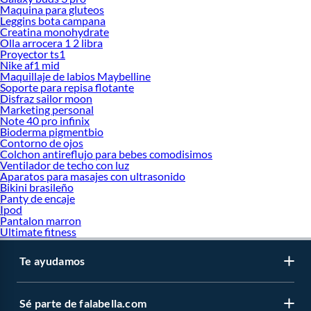
Maquina para gluteos
Leggins bota campana
Creatina monohydrate
Olla arrocera 1 2 libra
Proyector ts1
Nike af1 mid
Maquillaje de labios Maybelline
Soporte para repisa flotante
Disfraz sailor moon
Marketing personal
Note 40 pro infinix
Bioderma pigmentbio
Contorno de ojos
Colchon antireflujo para bebes comodisimos
Ventilador de techo con luz
Aparatos para masajes con ultrasonido
Bikini brasileño
Panty de encaje
Ipod
Pantalon marron
Ultimate fitness
Te ayudamos
Sé parte de falabella.com