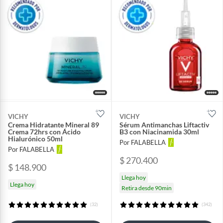
VICHY
VICHY
Crema Hidratante Mineral 89
Sérum Antimanchas Liftactiv
Crema 72hrs con Ácido
B3 con Niacinamida 30ml
Hialurónico 50ml
Por FALABELLA
Por FALABELLA
$ 270.400
$ 148.900
Llega hoy
Llega hoy
Retira desde 90min
(32)
(342)