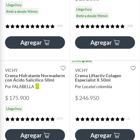
Llega hoy
Llega hoy
Retira desde 90min
Retira desde 90min
(342)
(100)
Agregar
Agregar
Envío
gratis
VICHY
VICHY
Crema Hidratante Normaderm
Crema Liftactiv Colagen
con Ácido Salicílico 50ml
Especialist X 50ml
Por FALABELLA
Por Locatel colombia
$ 175.900
$ 246.950
Llega hoy
(277)
(1)
Agregar
Agregar