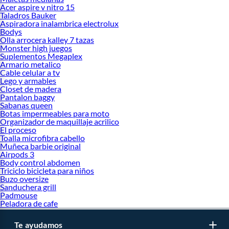
Acer aspire v nitro 15
Taladros Bauker
Aspiradora inalambrica electrolux
Bodys
Olla arrocera kalley 7 tazas
Monster high juegos
Suplementos Megaplex
Armario metalico
Cable celular a tv
Lego y armables
Closet de madera
Pantalon baggy
Sabanas queen
Botas impermeables para moto
Organizador de maquillaje acrilico
El proceso
Toalla microfibra cabello
Muñeca barbie original
Airpods 3
Body control abdomen
Triciclo bicicleta para niños
Buzo oversize
Sanduchera grill
Padmouse
Peladora de cafe
Te ayudamos