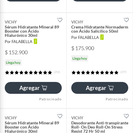
VICHY
VICHY
Sérum Hidratante Mineral 89
Crema Hidratante Normaderm
Booster con Ácido
con Ácido Salicílico 50ml
Hialurónico 30ml
Por FALABELLA
Por FALABELLA
$ 175.900
$ 152.900
Llega hoy
Llega hoy
(253)
(277)
Agregar
Agregar
Patrocinado
Patrocinado
VICHY
VICHY
Sérum Hidratante Mineral 89
Desodorante Anti-transpirante
Booster con Ácido
Roll- On Deo Roll-On Stress
Hialurónico 30ml
Resist 72 Hr 50 ml