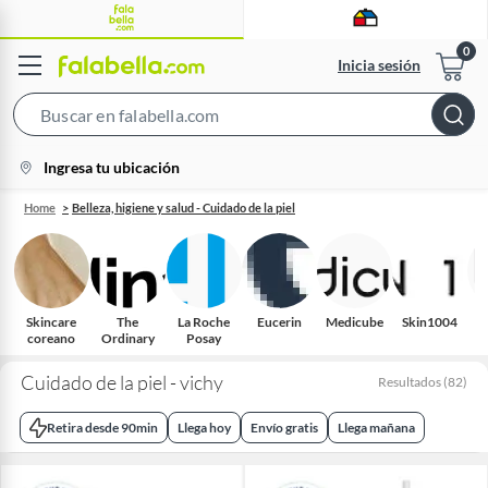
Inicia sesión
Search
Bar
location-
Ingresa tu ubicación
icon
Home
Belleza, higiene y salud - Cuidado de la piel
Skincare
The
La Roche
Eucerin
Medicube
Skin1004
coreano
Ordinary
Posay
Cuidado de la piel - vichy
Resultados
(
82
)
Retira desde 90min
Llega hoy
Envío gratis
Llega mañana