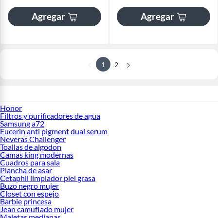
Agregar
Agregar
1
2
Honor
Filtros y purificadores de agua
Samsung a72
Eucerin anti pigment dual serum
Neveras Challenger
Toallas de algodon
Camas king modernas
Cuadros para sala
Plancha de asar
Cetaphil limpiador piel grasa
Buzo negro mujer
Closet con espejo
Barbie princesa
Jean camuflado mujer
Maletas medianas