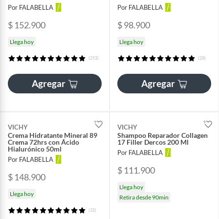
Por FALABELLA
Por FALABELLA
$ 152.900
$ 98.900
Llega hoy
Llega hoy
(253)
(28)
Agregar
Agregar
VICHY
VICHY
Crema Hidratante Mineral 89
Shampoo Reparador Collagen
Crema 72hrs con Ácido
17 Filler Dercos 200 Ml
Hialurónico 50ml
Por FALABELLA
Por FALABELLA
$ 111.900
$ 148.900
Llega hoy
Llega hoy
Retira desde 90min
(32)