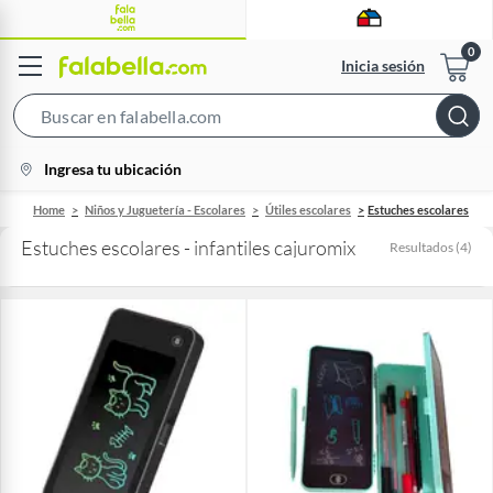
Inicia sesión
Search
Bar
location-
Ingresa tu ubicación
icon
Home
Niños y Juguetería - Escolares
Útiles escolares
Estuches escolares
Estuches escolares - infantiles cajuromix
Resultados
(
4
)