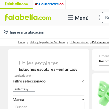
Menú
location-
Ingresa tu ubicación
icon
Home
Niños y Juguetería - Escolares
Útiles escolares
Estuches esco
Ordena
Recom
Útiles escolares
Estuches escolares - enfantasy
Resultados
(
4
)
Filtro seleccionado
enfantasy
Marca