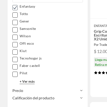
Enfantasy
Totto
Gener
ENFANT
Samsonite
Grip Co
Escritu
Wilson
X2 Uni
Offi esco
Por Trade
$ 12.0
Kiut
Tecnohogar js
Llega m
Retira 
Faber castell
Pilot
+ Ver más
Precio
Calificación del producto