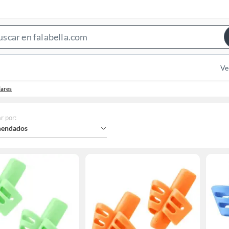
Search
Bar
Ve
lares
r por
:
endados