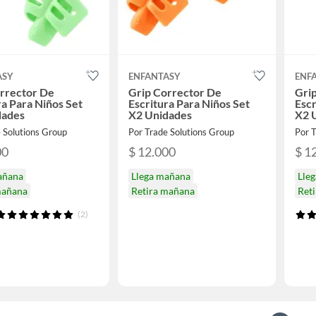
ASY
ENFANTASY
ENF
rrector De
Grip Corrector De
Gri
ra Para Niños Set
Escritura Para Niños Set
Escr
dades
X2 Unidades
X2 
 Solutions Group
Por Trade Solutions Group
Por T
00
$ 12.000
$ 1
añana
Llega mañana
Lle
mañana
Retira mañana
Ret
(2)