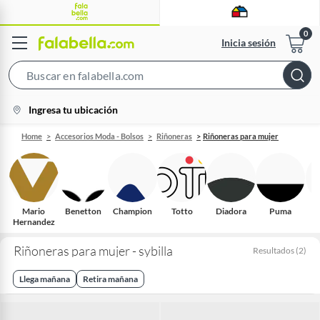
Inicia sesión
Search
Bar
location-
Ingresa tu ubicación
icon
Home
Accesorios Moda - Bolsos
Riñoneras
Riñoneras para mujer
Mario
Benetton
Champion
Totto
Diadora
Puma
Hernandez
A
Riñoneras para mujer - sybilla
Resultados
(
2
)
Llega mañana
Retira mañana