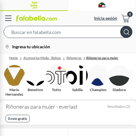
Inicia sesión
Search
Bar
location-
Ingresa tu ubicación
icon
Home
Accesorios Moda - Bolsos
Riñoneras
Riñoneras para mujer
Mario
Benetton
Totto
Sybilla
Champion
Diadora
Hernandez
A
Riñoneras para mujer - everlast
Resultados
(
2
)
Envío gratis