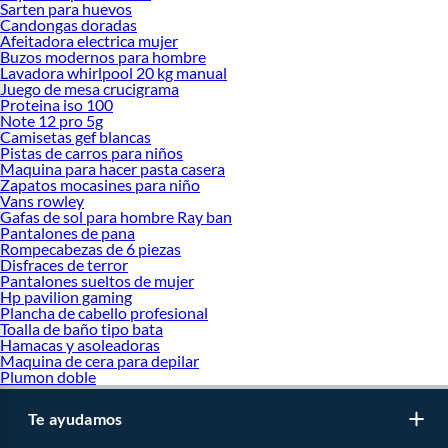
Sarten para huevos
Candongas doradas
Afeitadora electrica mujer
Buzos modernos para hombre
Lavadora whirlpool 20 kg manual
Juego de mesa crucigrama
Proteina iso 100
Note 12 pro 5g
Camisetas gef blancas
Pistas de carros para niños
Maquina para hacer pasta casera
Zapatos mocasines para niño
Vans rowley
Gafas de sol para hombre Ray ban
Pantalones de pana
Rompecabezas de 6 piezas
Disfraces de terror
Pantalones sueltos de mujer
Hp pavilion gaming
Plancha de cabello profesional
Toalla de baño tipo bata
Hamacas y asoleadoras
Maquina de cera para depilar
Plumon doble
Te ayudamos