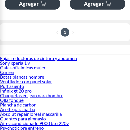
Agregar
Agregar
1
Fajas reductoras de cintura y abdomen
Sony xperia 1 v
Gafas oftalmicas mujer
Curren
Botas blancas hombre
Ventilador con panel solar
Puff asiento
Infinix gt 20 pro
Chaquetas en jean para hombre
Olla fondue
Plancha de carbon
Aceite para barba
Absolut repair loreal mascarilla
Guantes para gimnasio
Aire acondicionado 9000 btu 220v
Psychotic pre entreno