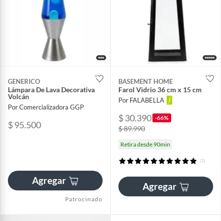
GENERICO
BASEMENT HOME
Lámpara De Lava Decorativa
Farol Vidrio 36 cm x 15 cm
Volcán
Por FALABELLA
Por Comercializadora GGP
$ 30.390
-66%
$ 95.500
$ 89.990
Retira desde 90min
(1)
Agregar
Agregar
Patrocinado