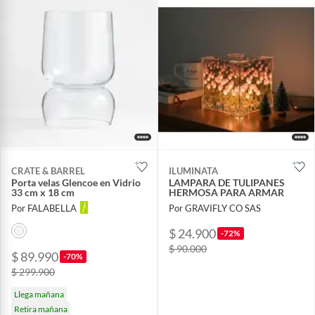
CRATE & BARREL
ILUMINATA
Porta velas Glencoe en Vidrio
LAMPARA DE TULIPANES
33 cm x 18 cm
HERMOSA PARA ARMAR
Por FALABELLA
Por GRAVIFLY CO SAS
$ 24.900
-72%
$ 90.000
$ 89.990
-70%
$ 299.900
Llega mañana
Retira mañana