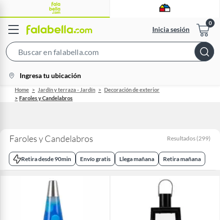
Inicia sesión
Search
Bar
location-
Ingresa tu ubicación
icon
Home
Jardín y terraza - Jardín
Decoración de exterior
Faroles y Candelabros
Faroles y Candelabros
Resultados
(
299
)
Retira desde 90min
Envío gratis
Llega mañana
Retira mañana