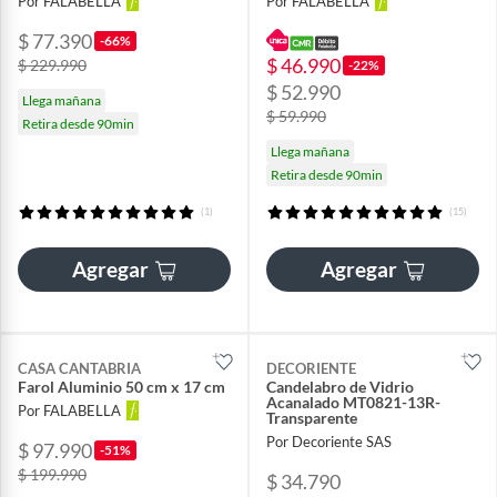
Por FALABELLA
Por FALABELLA
$ 77.390
-66%
$ 46.990
$ 229.990
-22%
$ 52.990
Llega mañana
$ 59.990
Retira desde 90min
Llega mañana
Retira desde 90min
(1)
(15)
Agregar
Agregar
CASA CANTABRIA
DECORIENTE
Farol Aluminio 50 cm x 17 cm
Candelabro de Vidrio
Acanalado MT0821-13R-
Por FALABELLA
Transparente
Por Decoriente SAS
$ 97.990
-51%
$ 199.990
$ 34.790