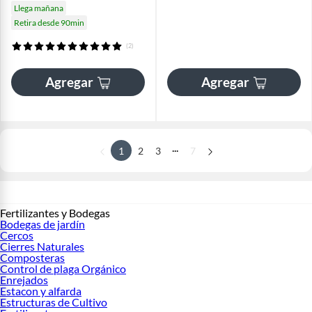
Llega mañana
Retira desde 90min
(2)
Agregar
Agregar
...
1
2
3
7
Fertilizantes y Bodegas
Bodegas de jardín
Cercos
Cierres Naturales
Composteras
Control de plaga Orgánico
Enrejados
Estacon y alfarda
Estructuras de Cultivo