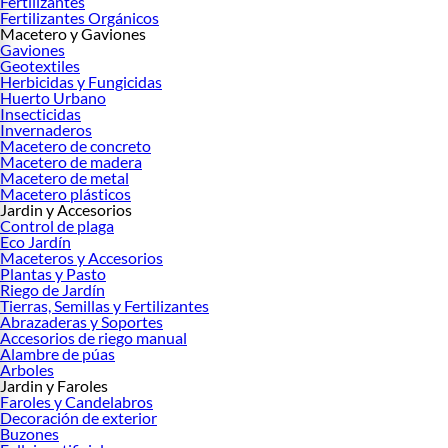
Fertilizantes
Fertilizantes Orgánicos
Macetero y Gaviones
Gaviones
Geotextiles
Herbicidas y Fungicidas
Huerto Urbano
Insecticidas
Invernaderos
Macetero de concreto
Macetero de madera
Macetero de metal
Macetero plásticos
Jardin y Accesorios
Control de plaga
Eco Jardín
Maceteros y Accesorios
Plantas y Pasto
Riego de Jardín
Tierras, Semillas y Fertilizantes
Abrazaderas y Soportes
Accesorios de riego manual
Alambre de púas
Arboles
Jardin y Faroles
Faroles y Candelabros
Decoración de exterior
Buzones