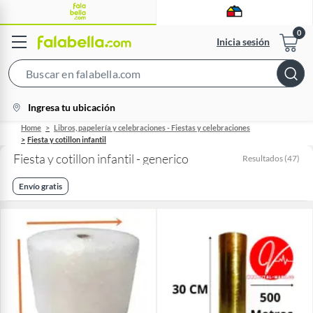
Inicia sesión
Search
Bar
location-
Ingresa tu ubicación
icon
Home
Libros, papelería y celebraciones - Fiestas y celebraciones
Fiesta y cotillon infantil
Fiesta y cotillon infantil - generico
Resultados
(
47
)
Envío gratis