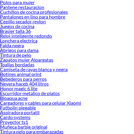
Polos para mujer
Pantene restauracion
Cuchillos de cocina profesionales
Pantalones en lino para hombre
Cepillo secador revlon
Juegos de cocina
Brasier talla 36
Reloj inteligente redondo
Lonchera electrica
Falda negra
Abrigos para dama
Tintura de pelo
Zapatos mujer Alpargatas
Toallas bordadas
Camiseta de rayas blanca y negra
Botines animal print
Bebederos para perros
Nevera haceb 404 litros
Honor magic 6 lite
Escurridor metalico de platos
Bioaqua acne
Cargadores y cables para celular Xiaomi
Futbolin plegable
Aspiradora portatil
Cardo systems
Proyector ts1
Muñeca barbie original
Tintura pelo para embarazadas