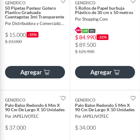
GENERICO
GENERICO
50 Pipetas Pasteur Gotero
5 Rollos de Papel burbuja
Plastico Graduada
Plástico de 30 cm x 50 metros
Cuentagotas 3ml Transparente
Por Shopping.Com
Por Distribuidora y Comercializadora Glowbox
$ 15.000
-35%
$ 84.990
-32%
$ 23.000
$ 89.500
$ 125.900
Agregar
Agregar
GENERICO
GENERICO
Palo Balso Redondo 6 Mm X
Palo Balso Redondo 5 Mm X
90 Cm De Largo X 10 Unidades
90 Cm De Largo X 10 Unidades
Por JAPELIVOTEC
Por JAPELIVOTEC
$ 37.000
$ 34.000