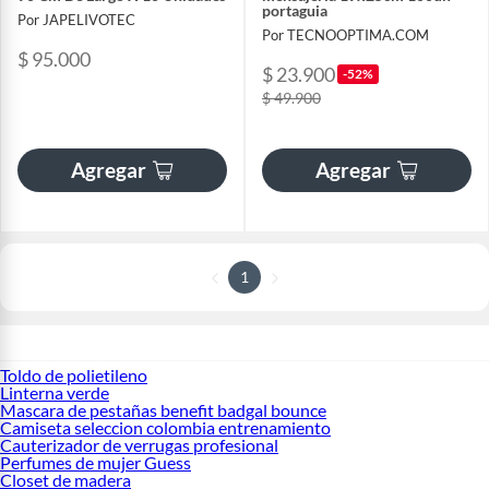
portaguia
Por JAPELIVOTEC
Por TECNOOPTIMA.COM
$ 95.000
$ 23.900
-52%
$ 49.900
Agregar
Agregar
1
Toldo de polietileno
Linterna verde
Mascara de pestañas benefit badgal bounce
Camiseta seleccion colombia entrenamiento
Cauterizador de verrugas profesional
Perfumes de mujer Guess
Closet de madera