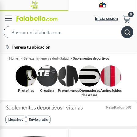
Inicia sesión
Search
Bar
location-
Ingresa tu ubicación
icon
Home
Belleza, higiene y salud - Salud
Suplementos deportivos
Proteínas
Creatina
Pre entrenos
Quemadores
Aminoácidos
de Grasas
Suplementos deportivos - vitanas
Resultados
(
69
)
Llega hoy
Envío gratis