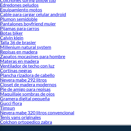
Colchones spring pillow top
Edredones peludos
Equipamiento motos
Cable para cargar celular android
Plumon semidoble
Pantalones boyfriend mujer
Pijamas para carros
Botas biker
Calvin klein
Talla 36 de brasier
Millenium natural system
Repisas en madera
Zapatos mocasines para hombre
Materas en madera
Ventilador de techo con luz
Cortinas negras
Plancha rizadora de cabello
Nevera mabe 292 litros
Closet de madera modernos
Pie de amigo para repisas
Maquillaje sombras de ojos
Gramera digital pequeña
Gucci flora
Timsun
Nevera mabe 320 litros convencional
Tenis vans originales
Colchon ortopedico zabra