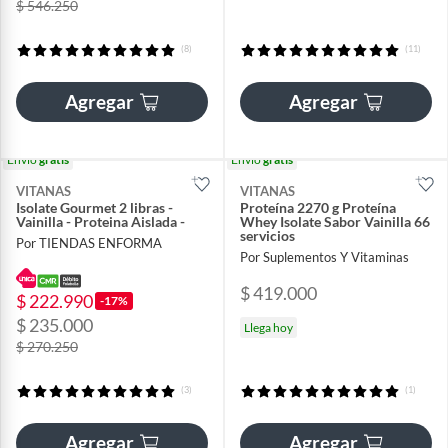
$ 546.250
(8)
(11)
Agregar
Agregar
Envío
gratis
Envío
gratis
VITANAS
VITANAS
Isolate Gourmet 2 libras -
Proteína 2270 g Proteína
Vainilla - Proteina Aislada -
Whey Isolate Sabor Vainilla 66
servicios
Por TIENDAS ENFORMA
Por Suplementos Y Vitaminas
$ 419.000
$ 222.990
-17%
$ 235.000
Llega hoy
$ 270.250
(3)
(1)
Agregar
Agregar