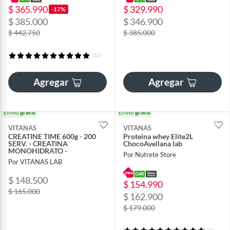
$ 365.990
$ 329.990
-17%
$ 385.000
$ 346.900
$ 442.750
$ 385.000
(11)
Agregar
Agregar
Envío
gratis
Envío
gratis
VITANAS
VITANAS
CREATINE TIME 600g - 200
Proteina whey Elite2L
SERV. - CREATINA
ChocoAvellana lab
MONOHIDRATO -
Por Nutrete Store
Por VITANAS LAB
$ 148.500
$ 154.990
$ 165.000
$ 162.900
$ 179.000