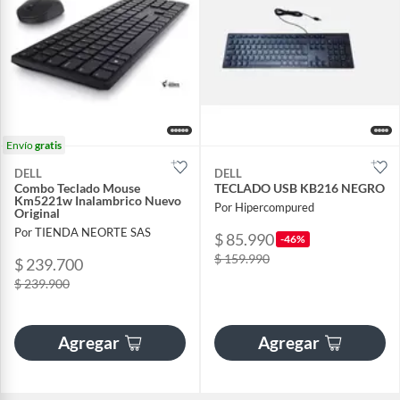
Envío
gratis
DELL
DELL
Combo Teclado Mouse
TECLADO USB KB216 NEGRO
Km5221w Inalambrico Nuevo
Por Hipercompured
Original
Por TIENDA NEORTE SAS
$ 85.990
-46%
$ 159.990
$ 239.700
$ 239.900
Agregar
Agregar