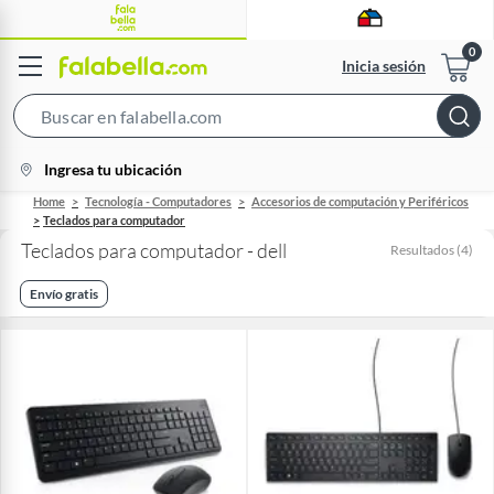
Inicia sesión
Search
Bar
location-
Ingresa tu ubicación
icon
Home
Tecnología - Computadores
Accesorios de computación y Periféricos
Teclados para computador
Teclados para computador - dell
Resultados
(
4
)
Envío gratis