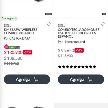
Envío
gratis
DELL
DELL
KM3322W WIRELESS
COMBO TECLADO MOUSE
COMBO 580-AKCU
USB KM300C NEGRO EN
ESPAÑOL
Por CASTOR DATA
Por Hipercompured
$ 95.650
-36%
$ 130.900
-21%
$ 148.900
$ 138.580
$ 166.712
(1)
Agregar
Agregar