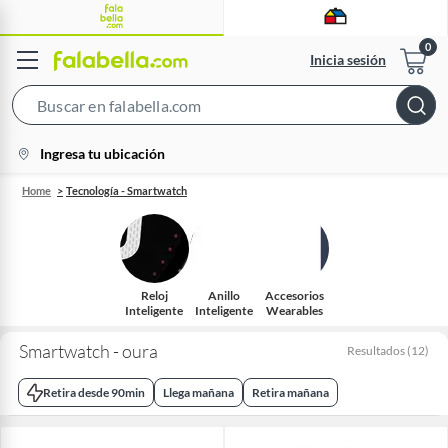
Inicia sesión
Search
Bar
location-
Ingresa tu ubicación
icon
Home
Tecnología - Smartwatch
Reloj
Anillo
Accesorios
Inteligente
Inteligente
Wearables
Smartwatch - oura
Resultados
(
12
)
Retira desde 90min
Llega mañana
Retira mañana