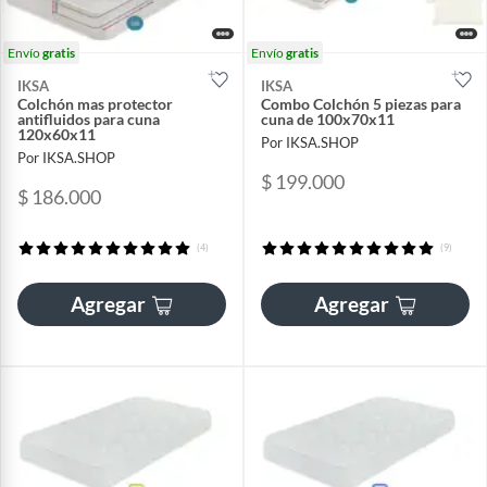
Envío
gratis
Envío
gratis
IKSA
IKSA
Colchón mas protector
Combo Colchón 5 piezas para
antifluidos para cuna
cuna de 100x70x11
120x60x11
Por IKSA.SHOP
Por IKSA.SHOP
$ 199.000
$ 186.000
(4)
(9)
Agregar
Agregar