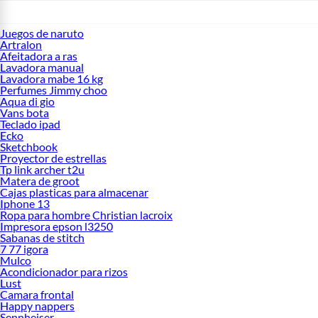
Juegos de naruto
Artralon
Afeitadora a ras
Lavadora manual
Lavadora mabe 16 kg
Perfumes Jimmy choo
Aqua di gio
Vans bota
Teclado ipad
Ecko
Sketchbook
Proyector de estrellas
Tp link archer t2u
Matera de groot
Cajas plasticas para almacenar
Iphone 13
Ropa para hombre Christian lacroix
Impresora epson l3250
Sabanas de stitch
7 77 igora
Mulco
Acondicionador para rizos
Lust
Camara frontal
Happy nappers
Sennheiser