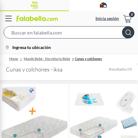
Inicia sesión
Search
Bar
location-
Ingresa tu ubicación
icon
Home
Mundo Bebé - Dormitorio Bebé
Cunas y colchones
Cunas y colchones - iksa
Resultados
(
9
)