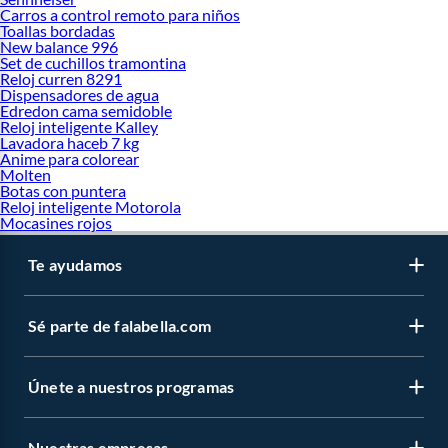
Carros a control remoto para niños
Toallas bordadas
New balance 996
Set de cuchillos tramontina
Reloj curren 8291
Dispensadores de agua
Edredon cama semidoble
Reloj inteligente Kalley
Lavadora haceb 7 kg
Anime para colorear
Molten
Botas con puntera
Reloj inteligente Motorola
Mocasines rojos
Te ayudamos
Sé parte de falabella.com
Únete a nuestros programas
Nuestras empresas