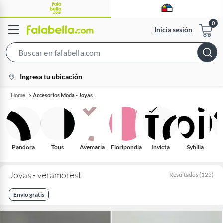
Inicia sesión
Search
Bar
location-
Ingresa tu ubicación
icon
Home
Accesorios Moda - Joyas
Pandora
Tous
Avemaria
Floripondia
Invicta
Sybilla
Joyas - veramorest
Resultados
(
125
)
Envío gratis