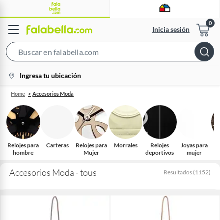
Inicia sesión
Search
Bar
location-
Ingresa tu ubicación
icon
Home
Accesorios Moda
Relojes para
Carteras
Relojes para
Morrales
Relojes
Joyas para
B
hombre
Mujer
deportivos
mujer
Accesorios Moda - tous
Resultados
(
1152
)