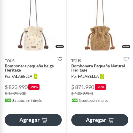
TOUS
TOUS
Bombonera pequeña beige
Bombonera Pequeña Natural
Heritage
Heritage
Por FALABELLA
Por FALABELLA
$ 823.990
$ 871.990
-20%
-20%
$ 1.029.900
$ 1.089.900
3
cuotas sin interés
3
cuotas sin interés
Agregar
Agregar