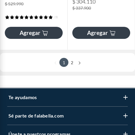
$ 304.110
$ 529.990
$ 337.900
(1)
Agregar
Agregar
1
2
Te ayudamos
Sé parte de falabella.com
Únete a nuestros programas