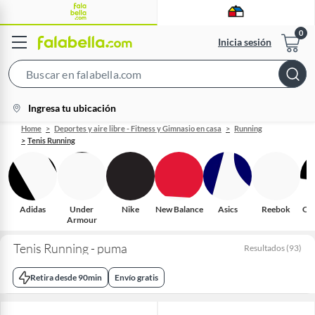
Inicia sesión
Search
Bar
location-
Ingresa tu ubicación
icon
Home
Deportes y aire libre - Fitness y Gimnasio en casa
Running
Tenis Running
Adidas
Under
Nike
New Balance
Asics
Reebok
On
Armour
Tenis Running - puma
Resultados
(
93
)
Retira desde 90min
Envío gratis