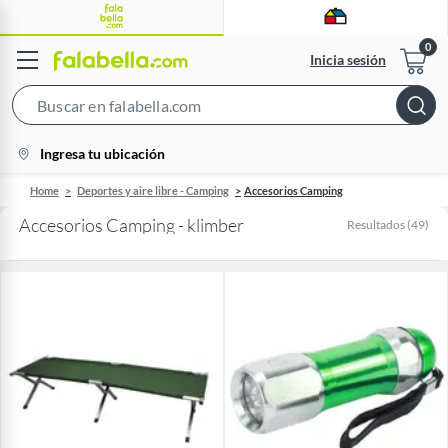
Inicia sesión
Search
Bar
location-
Ingresa tu ubicación
icon
Home
Deportes y aire libre - Camping
Accesorios Camping
Accesorios Camping - klimber
Resultados
(
49
)