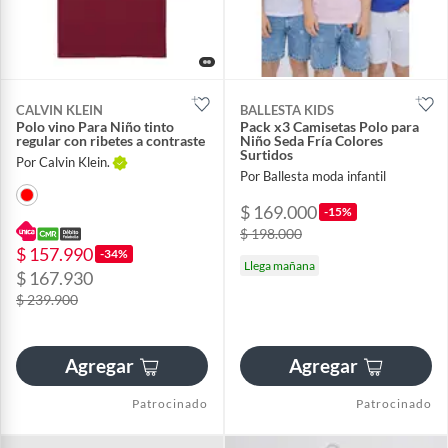
CALVIN KLEIN
BALLESTA KIDS
Polo vino Para Niño tinto
Pack x3 Camisetas Polo para
regular con ribetes a contraste
Niño Seda Fría Colores
Surtidos
Por Calvin Klein.
Por Ballesta moda infantil
$ 169.000
-15%
$ 198.000
$ 157.990
-34%
Llega mañana
$ 167.930
$ 239.900
Agregar
Agregar
Patrocinado
Patrocinado