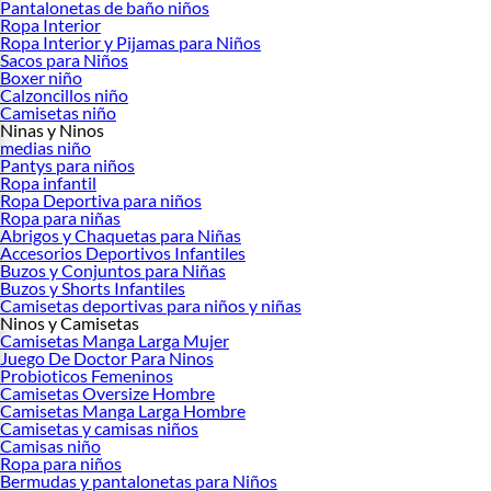
Pantalonetas de baño niños
Ropa Interior
Ropa Interior y Pijamas para Niños
Sacos para Niños
Boxer niño
Calzoncillos niño
Camisetas niño
Ninas y Ninos
medias niño
Pantys para niños
Ropa infantil
Ropa Deportiva para niños
Ropa para niñas
Abrigos y Chaquetas para Niñas
Accesorios Deportivos Infantiles
Buzos y Conjuntos para Niñas
Buzos y Shorts Infantiles
Camisetas deportivas para niños y niñas
Ninos y Camisetas
Camisetas Manga Larga Mujer
Juego De Doctor Para Ninos
Probioticos Femeninos
Camisetas Oversize Hombre
Camisetas Manga Larga Hombre
Camisetas y camisas niños
Camisas niño
Ropa para niños
Bermudas y pantalonetas para Niños