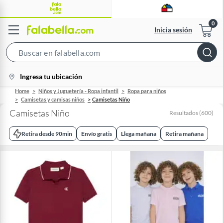
Inicia sesión
Search
Bar
location-
Ingresa tu ubicación
icon
Home
Niños y Juguetería - Ropa infantil
Ropa para niños
Camisetas y camisas niños
Camisetas Niño
Camisetas Niño
Resultados
(
600
)
Retira desde 90min
Envío gratis
Llega mañana
Retira mañana