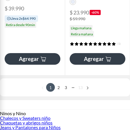
$ 39.990
$ 23.990
-60%
Lleva 2x$64.990
$ 59.990
Retira desde 90min
Llega mañana
Retira mañana
(1)
Agregar
Agregar
...
1
2
3
13
Ninos y Nino
Chalecos y Sweaters niño
Chaquetas y abrigos niños
Jeans y Pantalones para Niños