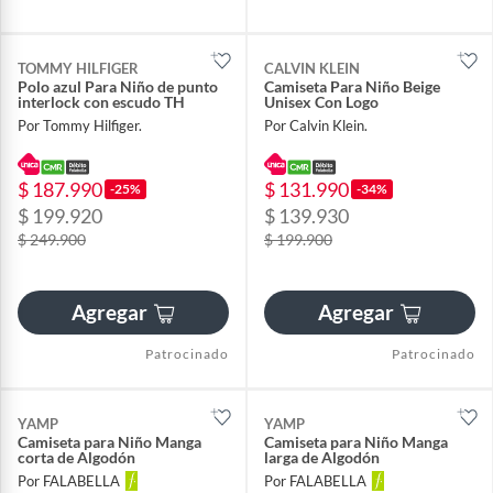
TOMMY HILFIGER
CALVIN KLEIN
Polo azul Para Niño de punto
Camiseta Para Niño Beige
interlock con escudo TH
Unisex Con Logo
Por Tommy Hilfiger.
Por Calvin Klein.
$ 187.990
$ 131.990
-25%
-34%
$ 199.920
$ 139.930
$ 249.900
$ 199.900
Agregar
Agregar
Patrocinado
Patrocinado
YAMP
YAMP
Camiseta para Niño Manga
Camiseta para Niño Manga
corta de Algodón
larga de Algodón
Por FALABELLA
Por FALABELLA