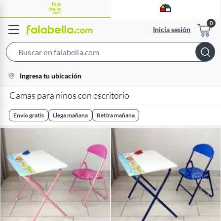
Inicia sesión
Search
Bar
location-
Ingresa tu ubicación
icon
Camas para ninos con escritorio
Envío gratis
Llega mañana
Retira mañana