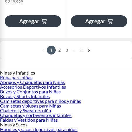
$ 349.999
Agregar
Agregar
...
1
2
3
21
Ninas y Infantiles
Ropa para niñas
Abrigos y Chaquetas para Niñas
Accesorios Deportivos Infantiles
Buzos y Conjuntos para Niñas
Buzos y Shorts Infantiles
Camisetas deportivas para niños y niñas
Camisetas y blusas para Niñas
Chalecos y Sweaters niña
Chaquetas y cortavientos infantiles
Faldas y Vestidos para Niñas
Ninas y Sacos
Hoodies y sacos deportivos para niños