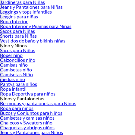
Jardineras para Niñas
Jeans y Pantalones para Niñas
Leggings y tops infantiles
Leggins para niñas
Ropa Interior
Ropa Interior y Pijamas para Niñas
Sacos para Niñas
Shorts para Niñas
Vestidos de baño y bikinis niñas
Nino y Ninos
Sacos para Niños
Boxer niño
Calzoncillos niño
Camisas niño
Camisetas niño
Camisetas Niño
medias niño
Pantys para niños
Ropa infantil
Ropa Deportiva para niños
Ninos y Pantalonetas
Bermudas y pantalonetas para Ninos
Ropa para niños
Buzos y Conjuntos para Niños
Camisetas y camisas niños
Chalecos y Sweaters niño
Chaquetas y abrigos niños
Jeans y Pantalones para Niños