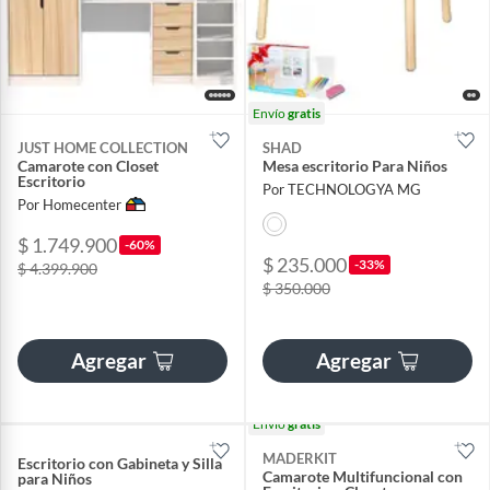
Envío
gratis
JUST HOME COLLECTION
SHAD
Camarote con Closet
Mesa escritorio Para Niños
Escritorio
Por TECHNOLOGYA MG
Por Homecenter
$ 1.749.900
-60%
$ 235.000
-33%
$ 4.399.900
$ 350.000
Agregar
Agregar
Envío
gratis
MADERKIT
Escritorio con Gabineta y Silla
Camarote Multifuncional con
para Niños