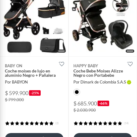
BABY ON
HAPPY BABY
Coche moises de lujo en
Coche Bebe Moises Alizze
aluminio Negro + Pañalera
Negro con Portabebe
Por BABYON
Por Dimark de Colombia S.A.S
$ 599.900
-25%
$ 799.000
$ 685.900
-66%
$ 2.030.900
(2)
(14)