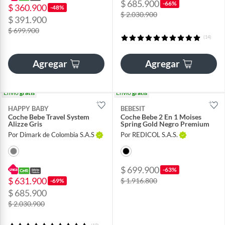
$ 685.900
-66%
$ 360.900
-48%
$ 2.030.900
$ 391.900
$ 699.900
(14)
Agregar
Agregar
Envío
gratis
Envío
gratis
HAPPY BABY
BEBESIT
Coche Bebe Travel System
Coche Bebe 2 En 1 Moises
Alizze Gris
Spring Gold Negro Premium
Por Dimark de Colombia S.A.S
Por REDICOL S.A.S.
$ 699.900
-63%
$ 631.900
$ 1.916.800
-69%
$ 685.900
$ 2.030.900