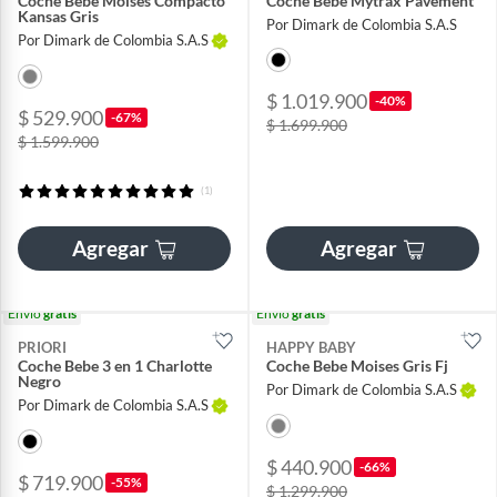
Coche Bebé Moises Compacto
Coche Bebe Mytrax Pavement
Kansas Gris
Por Dimark de Colombia S.A.S
Por Dimark de Colombia S.A.S
$ 1.019.900
-40%
$ 529.900
-67%
$ 1.699.900
$ 1.599.900
(1)
Agregar
Agregar
Envío
gratis
Envío
gratis
PRIORI
HAPPY BABY
Coche Bebe 3 en 1 Charlotte
Coche Bebe Moises Gris Fj
Negro
Por Dimark de Colombia S.A.S
Por Dimark de Colombia S.A.S
$ 440.900
-66%
$ 719.900
-55%
$ 1.299.900