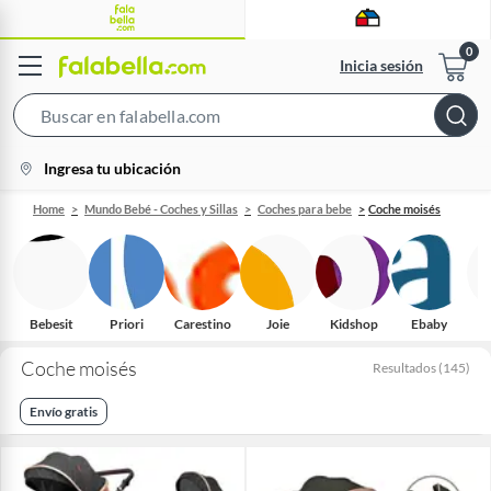
Inicia sesión
Search
Bar
location-
Ingresa tu ubicación
icon
Home
Mundo Bebé - Coches y Sillas
Coches para bebe
Coche moisés
Bebesit
Priori
Carestino
Joie
Kidshop
Ebaby
Coche moisés
Resultados
(
145
)
Envío gratis