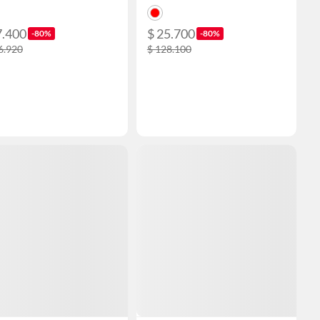
7.400
$ 25.700
-80%
-80%
6.920
$ 128.100