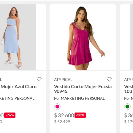
L
ATYPICAL
ATY
 Mujer Azul Claro
Vestido Corto Mujer Fucsia
Ves
90945
103
KETING PERSONAL
Por MARKETING PERSONAL
Por
00
$ 32.600
$ 3
-76%
-38%
50
$ 52.499
$ 17