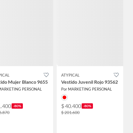
PICAL
ATYPICAL
tido Mujer Blanco 9655
Vestido Juvenil Rojo 93562
 MARKETING PERSONAL
Por MARKETING PERSONAL
1.400
$ 40.400
-80%
-80%
6.870
$ 201.600