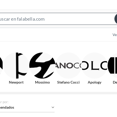
Search
Bar
Ve
Newport
Mossimo
Stefano Cocci
Apology
De
r por
:
endados