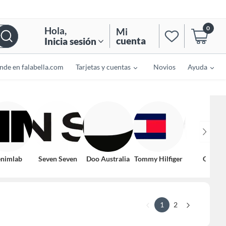
0
Hola
,
Mi
cuenta
Inicia sesión
nde en falabella.com
Tarjetas y cuentas
Novios
Ayuda
nimlab
Seven Seven
Doo Australia
Tommy Hilfiger
Gap
1
2