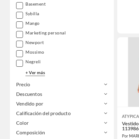
Basement
Sybilla
Mango
Marketing personal
Newport
Mossimo
Negreli
+ Ver más
Precio
Descuentos
Vendido por
Calificación del producto
ATYPICA
Color
Vestido
113986
Composición
Por MAR