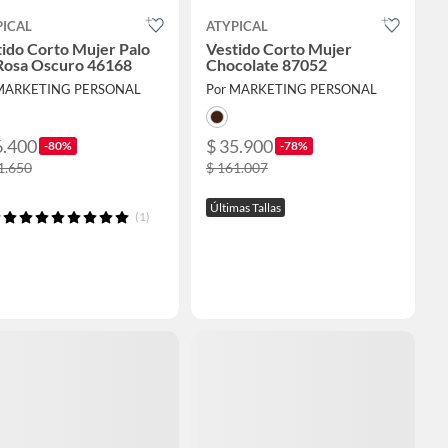
PICAL
ATYPICAL
ido Corto Mujer Palo
Vestido Corto Mujer
Rosa Oscuro 46168
Chocolate 87052
 MARKETING PERSONAL
Por MARKETING PERSONAL
6.400
$ 35.900
-80%
-78%
1.650
$ 161.007
Últimas Tallas
(1)