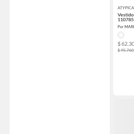
ATYPICA
Vestido
110785
Por MAR
$ 62.3
$ 95.760