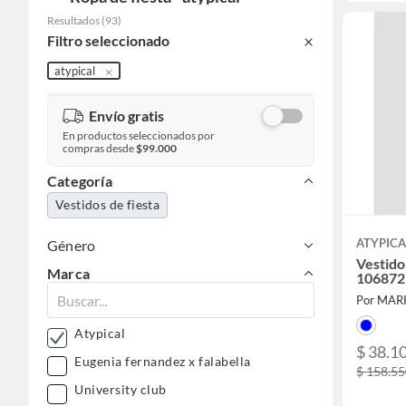
Resultados
(
93
)
Filtro seleccionado
atypical
Envío gratis
En productos seleccionados por
compras desde
$99.000
Categoría
Vestidos de fiesta
ATYPICA
Género
Vestido
Marca
106872
Por MAR
Atypical
$ 38.1
Eugenia fernandez x falabella
$ 158.5
University club