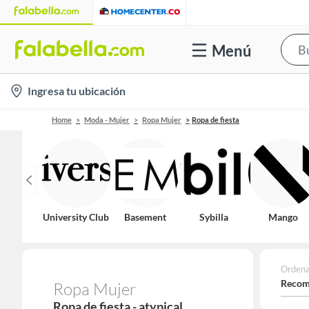
Menú
location-
Ingresa tu ubicación
icon
Home
Moda - Mujer
Ropa Mujer
Ropa de fiesta
University Club
Basement
Sybilla
Mango
Ordena
Recom
Ropa Mujer
Ropa de fiesta - atypical