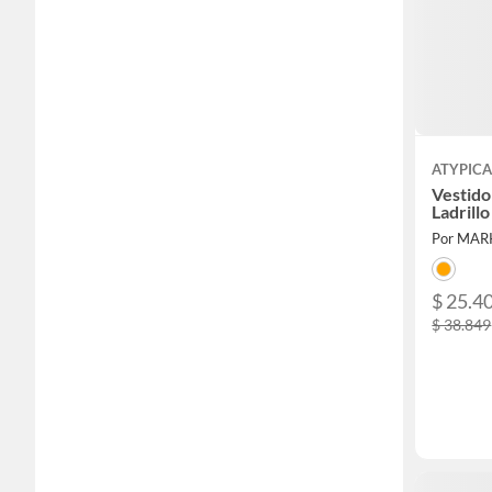
ATYPICA
Vestido
Ladrill
Por MAR
$ 25.4
$ 38.849