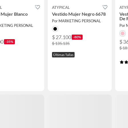
L
ATYPICAL
ATY
 Mujer Blanco
Vestido Mujer Negro 6678
Vest
De 
Por MARKETING PERSONAL
KETING PERSONAL
Por
$ 27.100
-80%
00
$ 3
-35%
$ 135.135
$ 18
Últimas Tallas