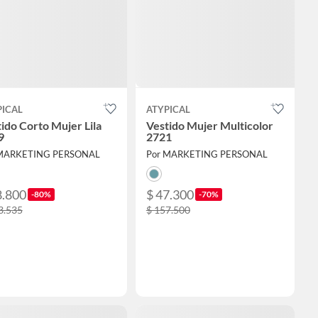
PICAL
ATYPICAL
ido Corto Mujer Lila
Vestido Mujer Multicolor
9
2721
 MARKETING PERSONAL
Por MARKETING PERSONAL
8.800
$ 47.300
-80%
-70%
3.535
$ 157.500