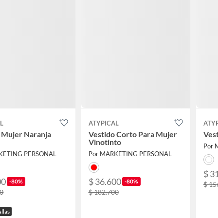
L
ATYPICAL
ATY
 Mujer Naranja
Vestido Corto Para Mujer
Ves
Vinotinto
Por
KETING PERSONAL
Por MARKETING PERSONAL
$ 3
00
$ 36.600
-80%
-80%
$ 15
70
$ 182.700
allas