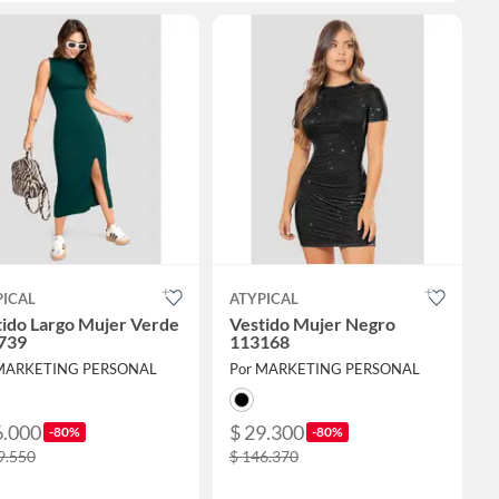
PICAL
ATYPICAL
tido Largo Mujer Verde
Vestido Mujer Negro
739
113168
 MARKETING PERSONAL
Por MARKETING PERSONAL
6.000
$ 29.300
-80%
-80%
9.550
$ 146.370