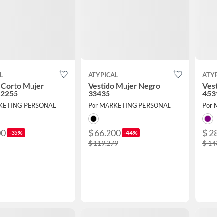
L
ATYPICAL
ATY
 Corto Mujer
Vestido Mujer Negro
Vest
o 2255
33435
453
KETING PERSONAL
Por MARKETING PERSONAL
Por
00
$ 66.200
$ 2
-35%
-44%
$ 119.279
$ 14