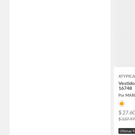
ATYPICA
Vestido
16748
Por MAR
$ 27.6
$ 137.9
Últimas T