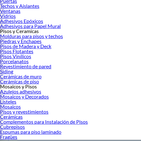
Puertas
Techos y Aislantes
Ventanas
Vidrios
Adhesivos Epóxicos
Adhesivos para Papel Mural
Pisos y Ceramicas
Molduras para pisos y techos
Piedras y Enchapes
Pisos de Madera y Deck
Pisos Flotantes
Pisos Vinílicos
Porcelanatos
Revestimiento de pared
Siding
Cerámicas de muro
Cerámicas de piso
Mosaicos y Pisos
Azulejos adhesivos
Mosaicos y Decorados
Listeles
Mosaicos
Pisos y revestimientos
Cerámicas
Complementos para Instalación de Pisos
Cubrepisos
Espumas para piso laminado
Fragües