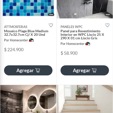
ATTMOSFERAS
PANELES WPC
Mosaico Plage Blue Medium
Panel para Revestimiento
32.7x32.7cm Cj/ X 20 Und
Interior en WPC Liscio 25 X
290 X 01 cm Liscio Gris
Por Homecenter
Por Homecenter
$ 224.900
$ 58.900
Agregar
Agregar