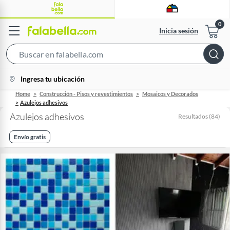
Inicia sesión
Search
Bar
location-
Ingresa tu ubicación
icon
Home
Construcción - Pisos y revestimientos
Mosaicos y Decorados
Azulejos adhesivos
Azulejos adhesivos
Resultados
(
84
)
Envío gratis