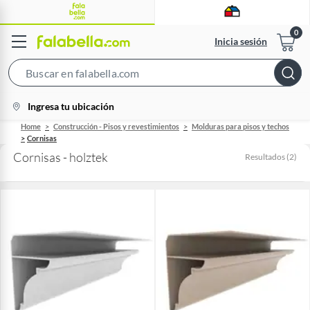
Inicia sesión
Search
Bar
location-
Ingresa tu ubicación
icon
Home
Construcción - Pisos y revestimientos
Molduras para pisos y techos
Cornisas
Cornisas - holztek
Resultados
(
2
)