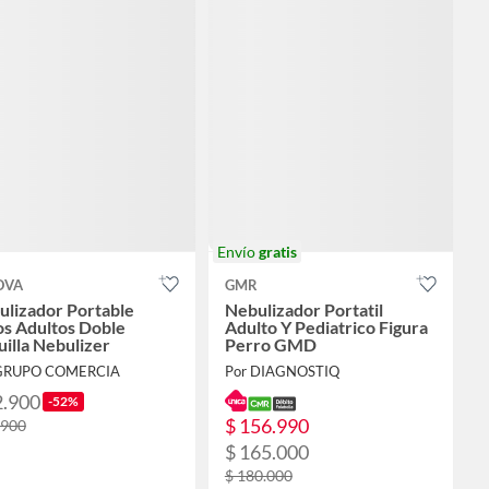
Envío
gratis
OVA
GMR
ulizador Portable
Nebulizador Portatil
os Adultos Doble
Adulto Y Pediatrico Figura
illa Nebulizer
Perro GMD
 GRUPO COMERCIA
Por DIAGNOSTIQ
2.900
-52%
$ 156.990
.900
$ 165.000
$ 180.000