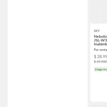
SKY
Nebuliz
JSL-W3
Inalámb
USB
Por vent
$ 28.9
$ 39.900
Llega m