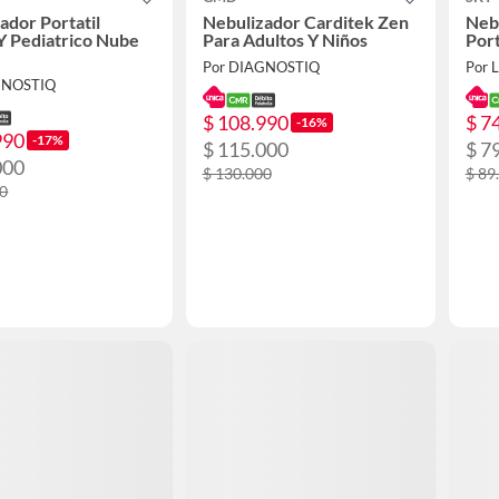
ador Portatil
Nebulizador Carditek Zen
Nebu
Y Pediatrico Nube
Para Adultos Y Niños
Port
Por DIAGNOSTIQ
Por L
GNOSTIQ
$ 108.990
$ 7
-16%
990
-17%
$ 115.000
$ 7
000
$ 130.000
$ 89
00