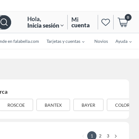
0
Hola
,
Mi
cuenta
Inicia sesión
nde en falabella.com
Tarjetas y cuentas
Novios
Ayuda
rca
ROSCOE
BANTEX
BAYER
COLOR
1
2
3