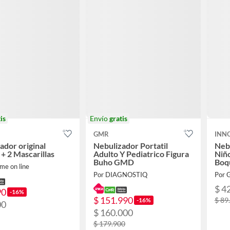
is
Envío
gratis
GMR
INN
ador original
Nebulizador Portatil
Neb
 + 2 Mascarillas
Adulto Y Pediatrico Figura
Niñ
Buho GMD
Boqu
me on line
Por DIAGNOSTIQ
Por
$ 4
90
-16%
$ 151.990
$ 89
-16%
00
$ 160.000
$ 179.900