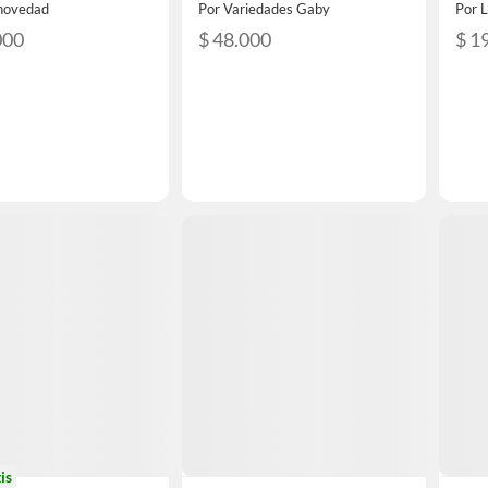
novedad
Por Variedades Gaby
Por L
000
$ 48.000
$ 1
is