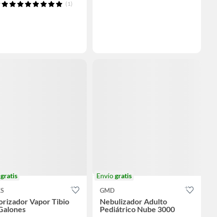
(1)
o
gratis
Envío
gratis
KS
GMD
rizador Vapor Tibio
Nebulizador Adulto
Galones
Pediátrico Nube 3000