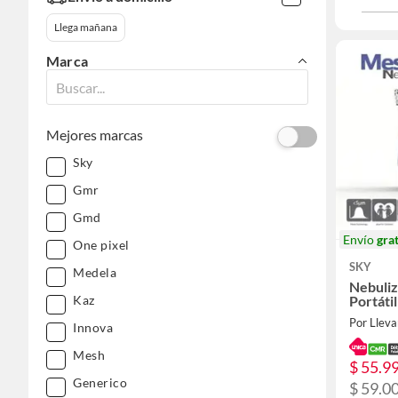
Llega mañana
Marca
Mejores marcas
Sky
Gmr
Gmd
Envío
grat
One pixel
SKY
Medela
Nebuliz
Kaz
Portáti
Por Lleva
Innova
Mesh
$ 55.9
Generico
$ 59.0