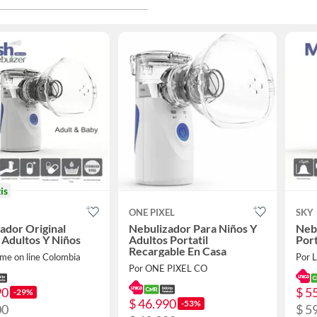
is
ONE PIXEL
SKY
ador Original
Nebulizador Para Niños Y
Nebu
l Adultos Y Niños
Adultos Portatil
Port
Recargable En Casa
me on line Colombia
Por L
Por ONE PIXEL CO
90
$ 5
-29%
$ 46.990
-53%
00
$ 5