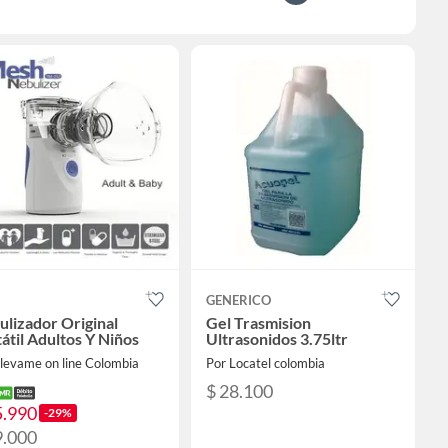
GENERICO
lizador Original
Gel Trasmision
átil Adultos Y Niños
Ultrasonidos 3.75ltr
levame on line Colombia
Por Locatel colombia
$ 28.100
5.990
-29%
9.000