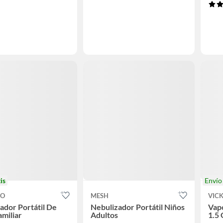
is
Enví
CO
MESH
VIC
ador Portátil De
Nebulizador Portátil Niños
Vapo
amiliar
Adultos
1.5 