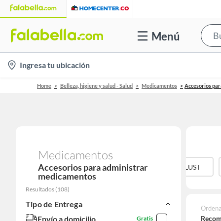
Menú
location-
Ingresa tu ubicación
icon
Home
Belleza, higiene y salud - Salud
Medicamentos
Accesorios pa
Medicamentos
Accesorios para administrar
NERICO
ALFA SAFE
DESKNZA
LUST
medicamentos
Resultados
(
108
)
Tipo de Entrega
Ordena
Envío a domicilio
Recom
Gratis