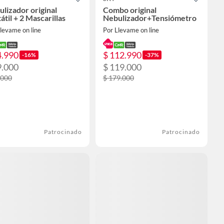
lizador original
Combo original
átil + 2 Mascarillas
Nebulizador+Tensiómetro
levame on line
Por Llevame on line
4.990
$ 112.990
-16%
-37%
9.000
$ 119.000
.000
$ 179.000
Patrocinado
Patrocinado