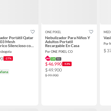
ONE PIXEL
MED
ador Portátil Qatar
Nebulizador Para Niños Y
Vasi
03 Mesh
Adultos Portatil
Por 
rico Silencioso con
Recargable En Casa
$ 3
asbogota
Por ONE PIXEL CO
90
-27%
$ 46.990
-53%
$ 49.900
añana
$ 99.900