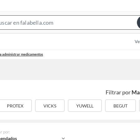
Search
Bar
Ve
ra administrar medicamentos
Filtrar por
Ma
PROTEX
VICKS
YUWELL
BEGUT
r por
:
endados