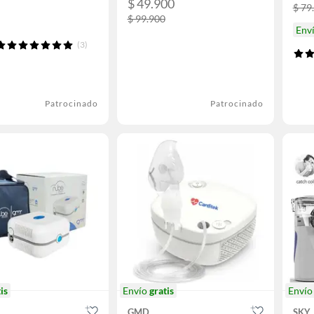
$ 49.900
$ 79
$ 99.900
Env
(3)
Patrocinado
Patrocinado
is
Envío
gratis
Enví
GMD
SKY