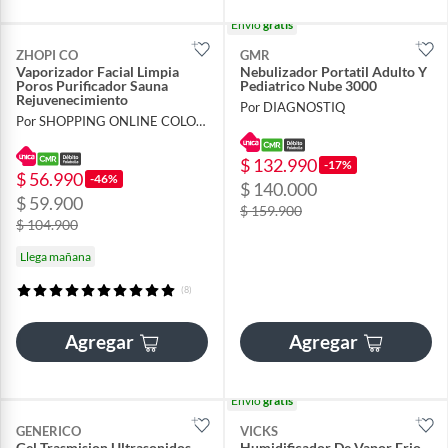
Envío
gratis
ZHOPI CO
GMR
Vaporizador Facial Limpia
Nebulizador Portatil Adulto Y
Poros Purificador Sauna
Pediatrico Nube 3000
Rejuvenecimiento
Por DIAGNOSTIQ
Por SHOPPING ONLINE COLOMBIA SAS
$ 132.990
-17%
$ 56.990
-46%
$ 140.000
$ 59.900
$ 159.900
$ 104.900
Llega mañana
(8)
Agregar
Agregar
Envío
gratis
GENERICO
VICKS
Gel Trasmision Ultrasonidos
Humidificador De Vapor Frio