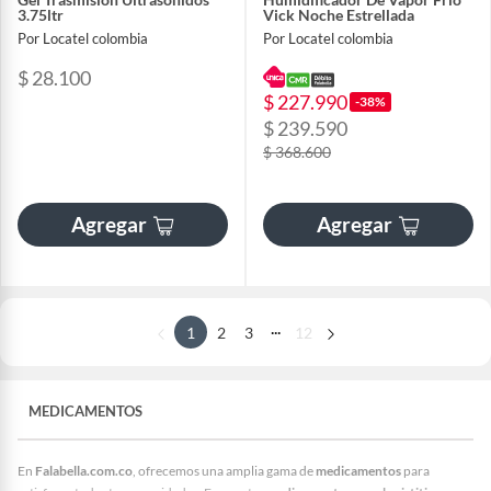
3.75ltr
Vick Noche Estrellada
Por Locatel colombia
Por Locatel colombia
$ 28.100
$ 227.990
-38%
$ 239.590
$ 368.600
Agregar
Agregar
...
1
2
3
12
MEDICAMENTOS
En
Falabella.com.co
, ofrecemos una amplia gama de
medicamentos
para