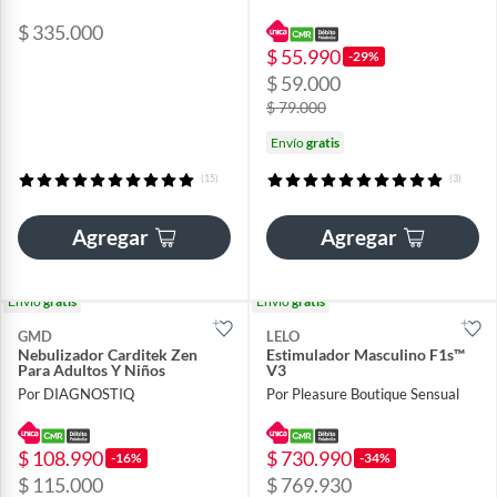
$ 335.000
$ 55.990
-29%
$ 59.000
$ 79.000
Envío
gratis
(15)
(3)
Agregar
Agregar
Envío
gratis
Envío
gratis
GMD
LELO
Nebulizador Carditek Zen
Estimulador Masculino F1s™
Para Adultos Y Niños
V3
Por DIAGNOSTIQ
Por Pleasure Boutique Sensual
$ 108.990
$ 730.990
-16%
-34%
$ 115.000
$ 769.930