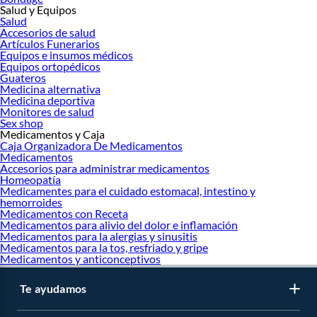
Salud y Equipos
Salud
Accesorios de salud
Artículos Funerarios
Equipos e insumos médicos
Equipos ortopédicos
Guateros
Medicina alternativa
Medicina deportiva
Monitores de salud
Sex shop
Medicamentos y Caja
Caja Organizadora De Medicamentos
Medicamentos
Accesorios para administrar medicamentos
Homeopatía
Medicamentes para el cuidado estomacal, intestino y
hemorroides
Medicamentos con Receta
Medicamentos para alivio del dolor e inflamación
Medicamentos para la alergias y sinusitis
Medicamentos para la tos, resfriado y gripe
Medicamentos y anticonceptivos
Te ayudamos