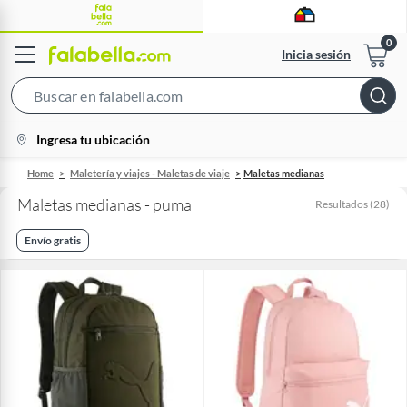
Inicia sesión
Search
Bar
location-
Ingresa tu ubicación
icon
Home
Maletería y viajes - Maletas de viaje
Maletas medianas
Maletas medianas - puma
Resultados
(
28
)
Envío gratis