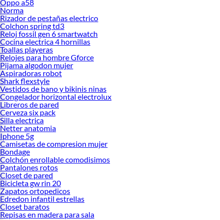
Oppo a58
Norma
Rizador de pestañas electrico
Colchon spring td3
Reloj fossil gen 6 smartwatch
Cocina electrica 4 hornillas
Toallas playeras
Relojes para hombre Gforce
Pijama algodon mujer
Aspiradoras robot
Shark flexstyle
Vestidos de bano y bikinis ninas
Congelador horizontal electrolux
Libreros de pared
Cerveza six pack
Silla electrica
Netter anatomia
Iphone 5g
Camisetas de compresion mujer
Bondage
Colchón enrollable comodisimos
Pantalones rotos
Closet de pared
Bicicleta gw rin 20
Zapatos ortopedicos
Edredon infantil estrellas
Closet baratos
Repisas en madera para sala