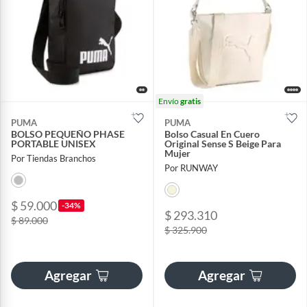
Envío
gratis
PUMA
PUMA
BOLSO PEQUEÑO PHASE
Bolso Casual En Cuero
PORTABLE UNISEX
Original Sense S Beige Para
Mujer
Por Tiendas Branchos
Por RUNWAY
$ 59.000
-34%
$ 293.310
$ 89.000
$ 325.900
Agregar
Agregar