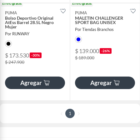
Envío
gratis
Envío
gratis
PUMA
PUMA
Bolso Deportivo Original
MALETIN CHALLENGER
AtEss Barrel 28.5L Negro
SPORT BAG UNISEX
Mujer
Por Tiendas Branchos
Por RUNWAY
$ 139.000
-26%
$ 173.530
-30%
$ 189.000
$ 247.900
Agregar
Agregar
1