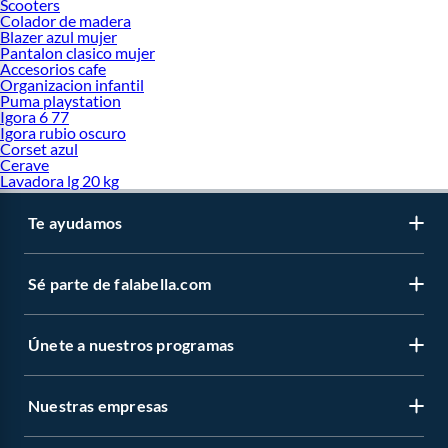
Scooters
Colador de madera
Blazer azul mujer
Pantalon clasico mujer
Accesorios cafe
Organizacion infantil
Puma playstation
Igora 6 77
Igora rubio oscuro
Corset azul
Cerave
Lavadora lg 20 kg
Te ayudamos
Sé parte de falabella.com
Únete a nuestros programas
Nuestras empresas