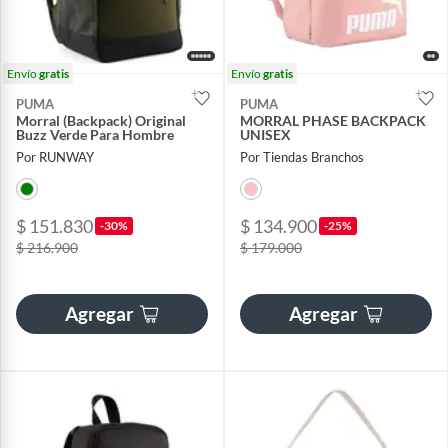
Envío
gratis
Envío
gratis
PUMA
PUMA
Morral (Backpack) Original
MORRAL PHASE BACKPACK
Buzz Verde Para Hombre
UNISEX
Por RUNWAY
Por Tiendas Branchos
$ 151.830
$ 134.900
-30%
-25%
$ 216.900
$ 179.000
Agregar
Agregar