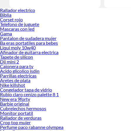
Rallador electrico
Biblia
Corset rojo
Telefono de juguete
Mascaras con led
Gama
Pantalon de sudadera mujer
Ba eras portatiles para bebes
Liqui moly 10w40
Afinador de guitarra electrica
Tapete de silicon
Dji mini 2
Cajonera para tv
Acido glicolico isdin
Parrillas electricas
Aretes de plata
Nike killshot
Congelador tapa de vidrio
Rubio claro cenizo palette 8 1
New era 9forty
Barbie original
Cubrelechos hermosos
Monitor portatil
Rallador de verduras
Crop top mujer
Perfume paco rabanne olympea