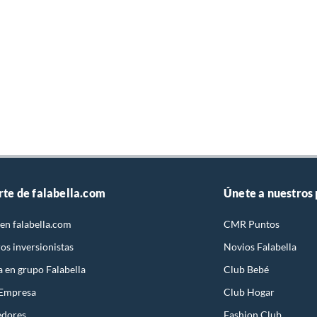
rte de falabella.com
Únete a nuestros
en falabella.com
CMR Puntos
os inversionistas
Novios Falabella
a en grupo Falabella
Club Bebé
 Empresa
Club Hogar
edores
Fashion Club