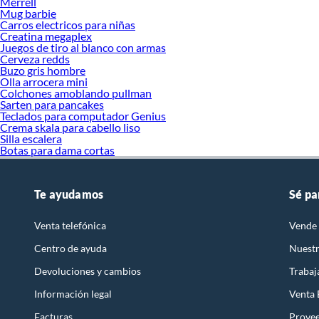
Merrell
Mug barbie
Carros electricos para niñas
Creatina megaplex
Juegos de tiro al blanco con armas
Cerveza redds
Buzo gris hombre
Olla arrocera mini
Colchones amoblando pullman
Sarten para pancakes
Teclados para computador Genius
Crema skala para cabello liso
Silla escalera
Botas para dama cortas
Te ayudamos
Sé pa
Venta telefónica
Vende 
Centro de ayuda
Nuestr
Devoluciones y cambios
Trabaj
Información legal
Venta
Facturas
Prove