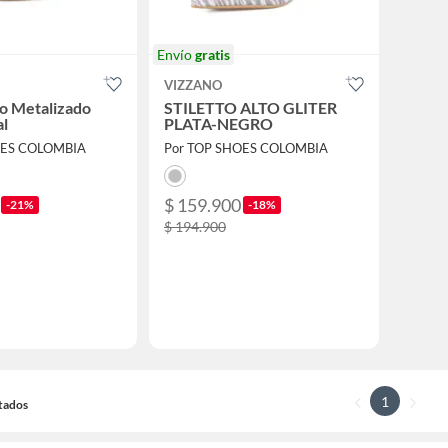
Envío
gratis
VIZZANO
to Metalizado
STILETTO ALTO GLITER
al
PLATA-NEGRO
OES COLOMBIA
Por TOP SHOES COLOMBIA
$ 159.900
-21%
-18%
$ 194.900
1
ltados