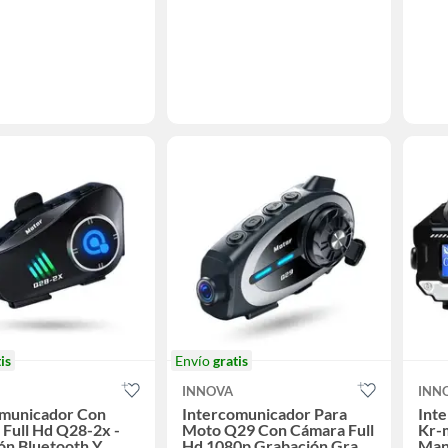
is
Envío
gratis
INNOVA
INN
omunicador Con
Intercomunicador Para
Int
Full Hd Q28-2x -
Moto Q29 Con Cámara Full
Kr-
ón Bluetooth Y
Hd 1080p Grabación Gran
Man