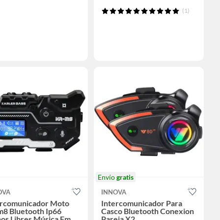
(1)
Envío
gratis
OVA
INNOVA
ercomunicador Moto
Intercomunicador Para
m8 Bluetooth Ip66
Casco Bluetooth Conexion
os Libres Música Fm
Pareja X2