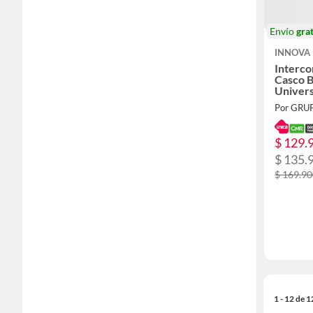
Envío
grat
INNOVA
Interc
Casco 
Univers
Por GRU
$ 129.
$ 135.
$ 169.9
1 - 12 de 