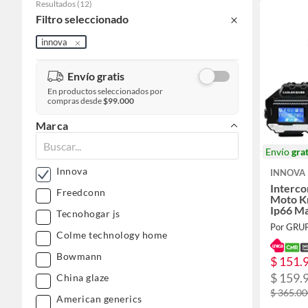
Resultados
(
12
)
Filtro seleccionado
innova
Envío gratis
En productos seleccionados por
compras desde
$99.000
Marca
Envío
grat
Innova
INNOVA
Interco
Freedconn
Moto K
Ip66 Ma
Tecnohogar js
X2
Por GRU
Colme technology home
Bowmann
$ 151.
$ 159.
China glaze
$ 365.0
American generics