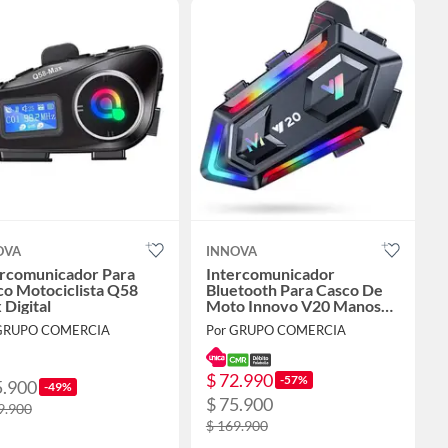
OVA
INNOVA
ercomunicador Para
Intercomunicador
co Motociclista Q58
Bluetooth Para Casco De
Digital
Moto Innovo V20 Manos
Libres Ipx6 Universal
 GRUPO COMERCIA
Por GRUPO COMERCIA
$ 72.990
-57%
5.900
-49%
$ 75.900
9.900
$ 169.900