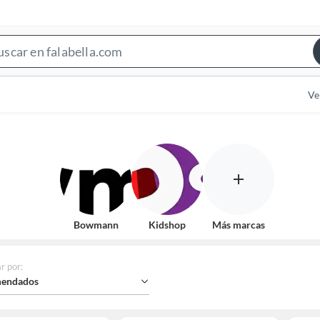
Search
Bar
Ve
Bowmann
Kidshop
Más marcas
r por
:
endados