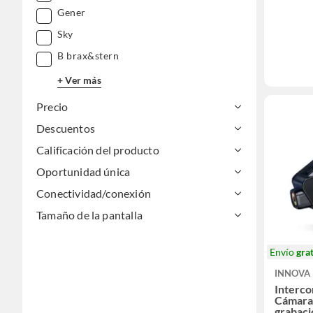
Gener
Sky
B brax&stern
+ Ver más
Precio
Descuentos
Calificación del producto
Oportunidad única
Conectividad/conexión
Tamaño de la pantalla
Envío
grat
INNOVA
Interc
Cámara 
grabaci