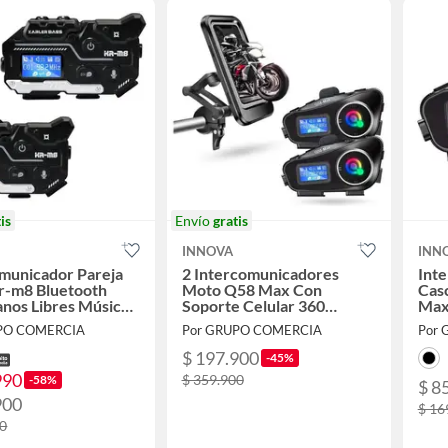
is
Envío
gratis
INNOVA
INN
municador Pareja
2 Intercomunicadores
Int
r-m8 Bluetooth
Moto Q58 Max Con
Cas
nos Libres Música
Soporte Celular 360
Max 
Impermeable
PO COMERCIA
Por GRUPO COMERCIA
Por
$ 197.900
-45%
990
$ 359.900
-58%
$ 8
900
$ 16
00