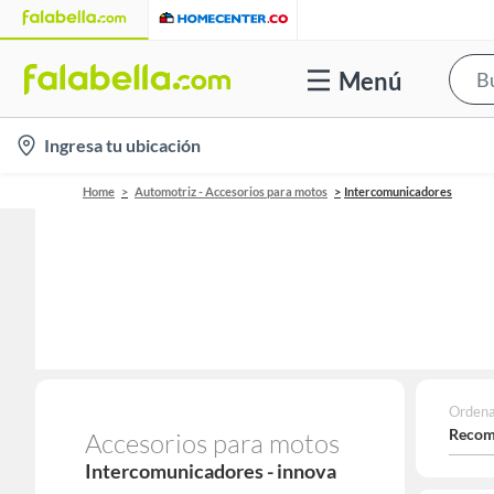
Menú
location-
Ingresa tu ubicación
icon
Home
Automotriz - Accesorios para motos
Intercomunicadores
Ordena
Recom
Accesorios para motos
Intercomunicadores - innova