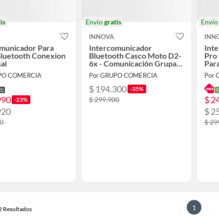
is
Envío
gratis
Enví
INNOVA
INN
omunicador Para
Intercomunicador
Int
Bluetooth Conexion
Bluetooth Casco Moto D2-
Pro
al
6x - Comunicación Grupal
Par
Ip66
PO COMERCIA
Por GRUPO COMERCIA
Por
$ 194.300
-35%
990
$ 2
$ 299.900
-23%
920
$ 2
00
$ 29
1
12 Resultados