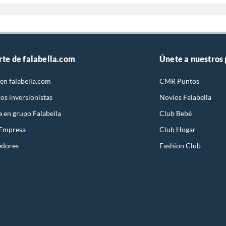
rte de falabella.com
Únete a nuestros
en falabella.com
CMR Puntos
os inversionistas
Novios Falabella
a en grupo Falabella
Club Bebé
 Empresa
Club Hogar
edores
Fashion Club