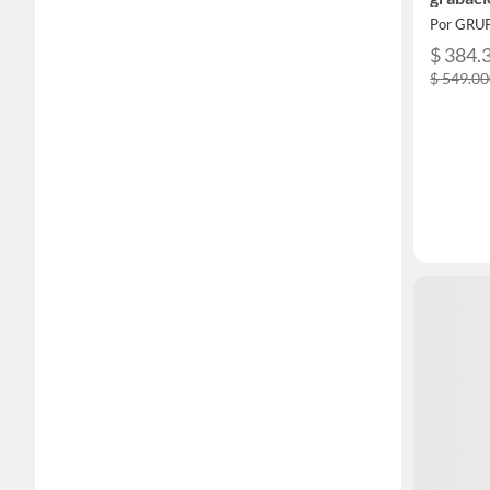
Manos 
Por GRU
$ 384.
$ 549.0