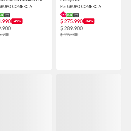
 GRUPO COMERCIA
Por GRUPO COMERCIA
4.990
$ 275.990
-49%
-34%
9.900
$ 289.900
5.900
$ 419.000