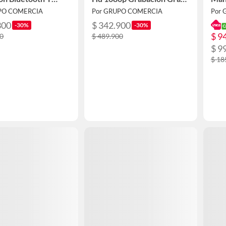
Libres
Angular
PO COMERCIA
Por GRUPO COMERCIA
Por
300
$ 342.900
-30%
-30%
$ 9
00
$ 489.900
$ 9
$ 18