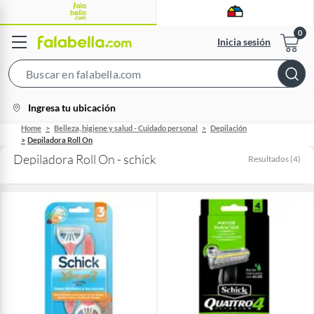
Inicia sesión
Search
Bar
location-
Ingresa tu ubicación
icon
Home
Belleza, higiene y salud - Cuidado personal
Depilación
Depiladora Roll On
Depiladora Roll On - schick
Resultados
(
4
)