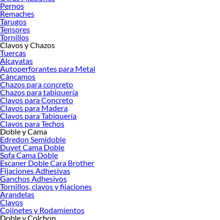
Pernos
Remaches
Tarugos
Tensores
Tornillos
Clavos y Chazos
Tuercas
Alcayatas
Autoperforantes para Metal
Cáncamos
Chazos para concreto
Chazos para tabiquería
Clavos para Concreto
Clavos para Madera
Clavos para Tabiquería
Clavos para Techos
Doble y Cama
Edredon Semidoble
Duvet Cama Doble
Sofa Cama Doble
Escaner Doble Cara Brother
Fijaciones Adhesivas
Ganchos Adhesivos
Tornillos, clavos y fijaciones
Arandelas
Clavos
Cojinetes y Rodamientos
Doble y Colchon