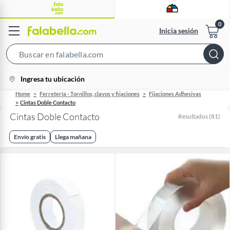
Inicia sesión
Search
Bar
location-
Ingresa tu ubicación
icon
Home
Ferretería - Tornillos, clavos y fijaciones
Fijaciones Adhesivas
Cintas Doble Contacto
Cintas Doble Contacto
Resultados
(
81
)
Envío gratis
Llega mañana