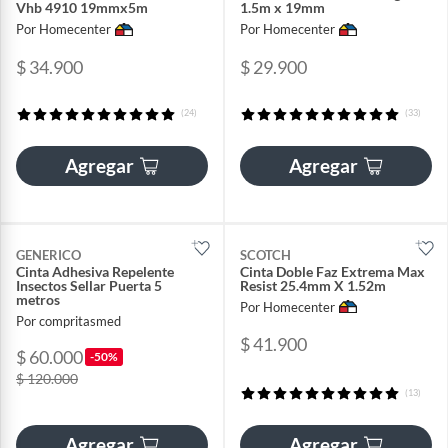
Vhb 4910 19mmx5m
1.5m x 19mm
Por Homecenter
Por Homecenter
$ 34.900
$ 29.900
(24)
(33)
Agregar
Agregar
GENERICO
SCOTCH
Cinta Adhesiva Repelente
Cinta Doble Faz Extrema Max
Insectos Sellar Puerta 5
Resist 25.4mm X 1.52m
metros
Por Homecenter
Por compritasmed
$ 41.900
$ 60.000
-50%
$ 120.000
(13)
Agregar
Agregar