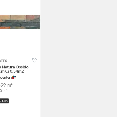
ATEX
a Natura Ossido
Cm Cj 0.54m2
center
899
m²
00
m²
RATIS