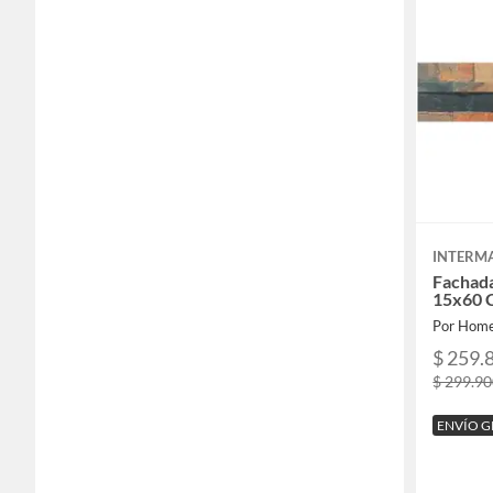
INTERM
Fachad
15x60 
Por Home
$ 259.
$ 299.9
ENVÍO G