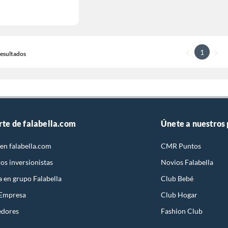
1
 Resultados
rte de falabella.com
Únete a nuestros
en falabella.com
CMR Puntos
os inversionistas
Novios Falabella
a en grupo Falabella
Club Bebé
 Empresa
Club Hogar
edores
Fashion Club