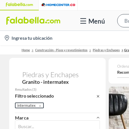
Menú
location-
Ingresa tu ubicación
icon
Home
Construcción - Pisos y revestimientos
Piedras y Enchapes
Gra
Ordena
Recom
Piedras y Enchapes
Granito - intermatex
Resultados
(
5
)
Filtro seleccionado
intermatex
Marca