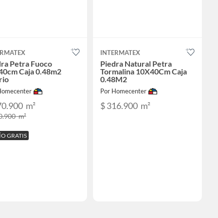
ERMATEX
INTERMATEX
dra Petra Fuoco
Piedra Natural Petra
40cm Caja 0.48m2
Tormalina 10X40Cm Caja
rio
0.48M2
Homecenter
Por Homecenter
70.900
m²
$ 316.900
m²
0.900
m²
ÍO GRATIS