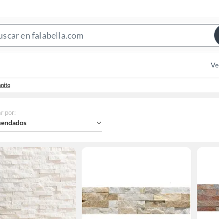
Search
Bar
Ve
nito
r por
:
endados