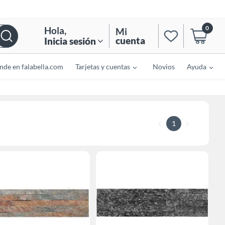
0
Hola
,
Mi
cuenta
Inicia sesión
nde en falabella.com
Tarjetas y cuentas
Novios
Ayuda
1