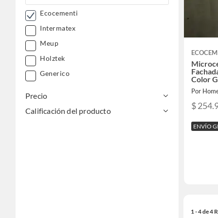
Ecocementi
Intermatex
Meup
ECOCEM
Holztek
Microc
Fachada
Generico
Color G
Por Home
Precio
$ 254.
Calificación del producto
ENVÍO G
1 - 4 de 4