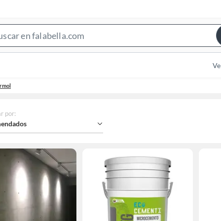
Search
Bar
Ve
rmol
r por
:
endados