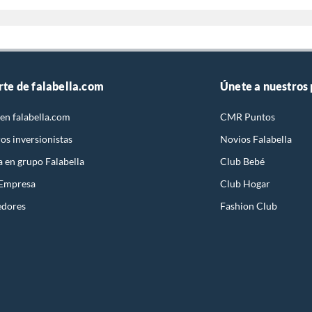
rte de falabella.com
Únete a nuestros
en falabella.com
CMR Puntos
os inversionistas
Novios Falabella
a en grupo Falabella
Club Bebé
 Empresa
Club Hogar
edores
Fashion Club