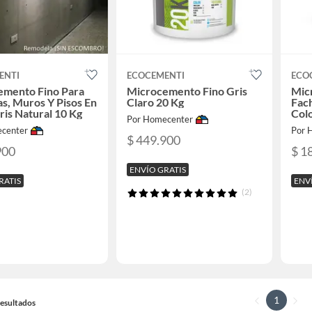
ENTI
ECOCEMENTI
ECO
emento Fino Para
Microcemento Fino Gris
Mic
s, Muros Y Pisos En
Claro 20 Kg
Fach
ris Natural 10 Kg
Colo
Por Homecenter
center
Por 
$ 449.900
900
$ 1
ENVÍO GRATIS
RATIS
ENV
(2)
1
 Resultados