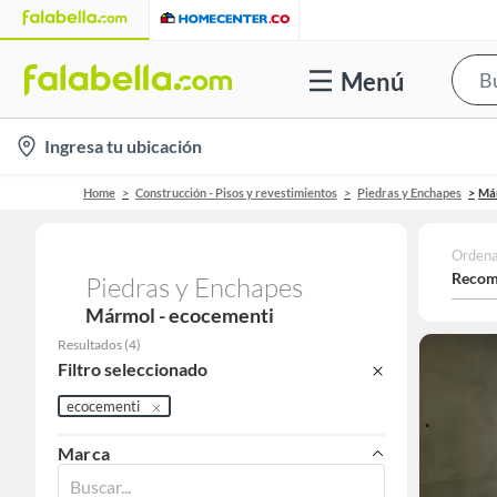
Menú
location-
Ingresa tu ubicación
icon
Home
Construcción - Pisos y revestimientos
Piedras y Enchapes
Má
Ordena
Recom
Piedras y Enchapes
Mármol - ecocementi
Resultados
(
4
)
Filtro seleccionado
ecocementi
Marca