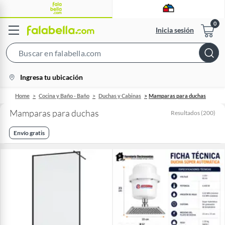
Inicia sesión
Search
Bar
location-
Ingresa tu ubicación
icon
Home
Cocina y Baño - Baño
Duchas y Cabinas
Mamparas para duchas
Mamparas para duchas
Resultados
(
200
)
Envío gratis