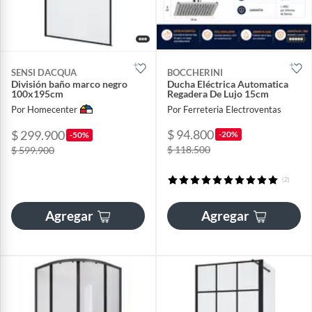
SENSI DACQUA
BOCCHERINI
División baño marco negro
Ducha Eléctrica Automatica
100x195cm
Regadera De Lujo 15cm
Por Homecenter
Por Ferreteria Electroventas
$ 94.800
$ 299.900
-20%
-50%
$ 118.500
$ 599.900
(2)
Agregar
Agregar