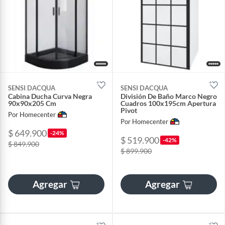
SENSI DACQUA
SENSI DACQUA
Cabina Ducha Curva Negra
División De Baño Marco Negro
90x90x205 Cm
Cuadros 100x195cm Apertura
Pivot
Por Homecenter
Por Homecenter
$ 649.900
-24%
$ 519.900
-42%
$ 849.900
$ 899.900
Agregar
Agregar