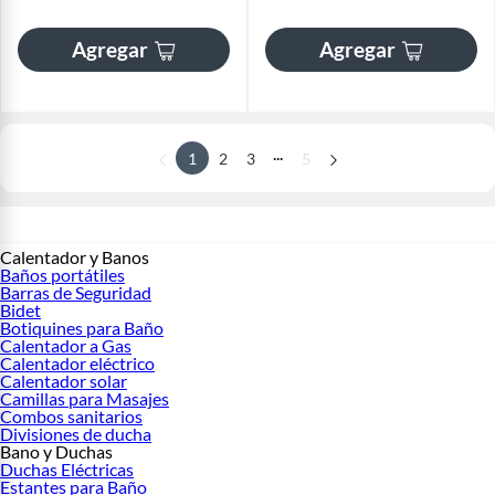
Agregar
Agregar
...
1
2
3
5
Calentador y Banos
Baños portátiles
Barras de Seguridad
Bidet
Botiquines para Baño
Calentador a Gas
Calentador eléctrico
Calentador solar
Camillas para Masajes
Combos sanitarios
Divisiones de ducha
Bano y Duchas
Duchas Eléctricas
Estantes para Baño