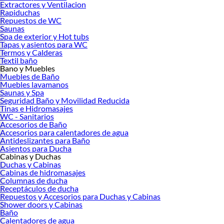
Extractores y Ventilacion
Rapiduchas
Repuestos de WC
Saunas
Spa de exterior y Hot tubs
Tapas y asientos para WC
Termos y Calderas
Textil baño
Bano y Muebles
Muebles de Baño
Muebles lavamanos
Saunas y Spa
Seguridad Baño y Movilidad Reducida
Tinas e Hidromasajes
WC - Sanitarios
Accesorios de Baño
Accesorios para calentadores de agua
Antideslizantes para Baño
Asientos para Ducha
Cabinas y Duchas
Duchas y Cabinas
Cabinas de hidromasajes
Columnas de ducha
Receptáculos de ducha
Repuestos y Accesorios para Duchas y Cabinas
Shower doors y Cabinas
Baño
Calentadores de agua