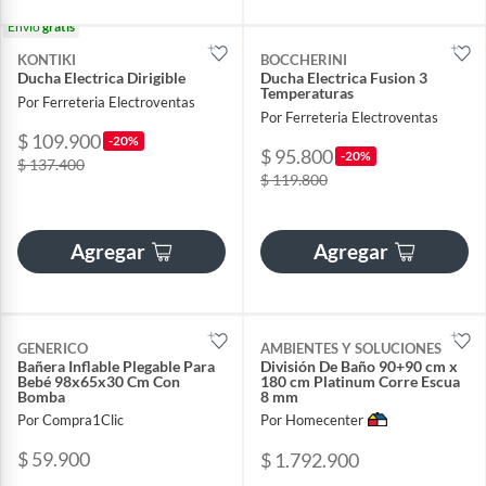
Envío
gratis
KONTIKI
BOCCHERINI
Ducha Electrica Dirigible
Ducha Electrica Fusion 3
Temperaturas
Por Ferreteria Electroventas
Por Ferreteria Electroventas
$ 109.900
-20%
$ 95.800
-20%
$ 137.400
$ 119.800
Agregar
Agregar
GENERICO
AMBIENTES Y SOLUCIONES
Bañera Inflable Plegable Para
División De Baño 90+90 cm x
Bebé 98x65x30 Cm Con
180 cm Platinum Corre Escua
Bomba
8 mm
Por Compra1Clic
Por Homecenter
$ 59.900
$ 1.792.900