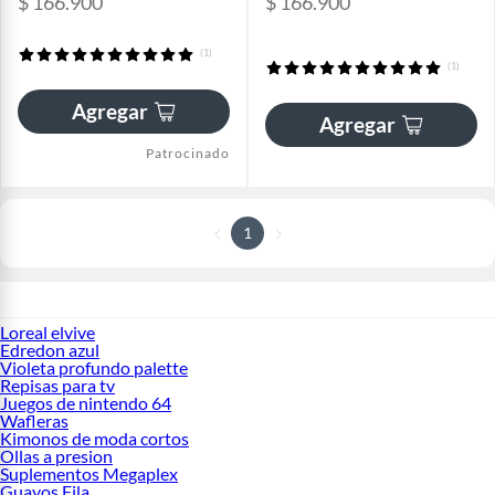
$ 166.900
$ 166.900
(1)
(1)
Agregar
Agregar
Patrocinado
1
Loreal elvive
Edredon azul
Violeta profundo palette
Repisas para tv
Juegos de nintendo 64
Wafleras
Kimonos de moda cortos
Ollas a presion
Suplementos Megaplex
Guayos Fila