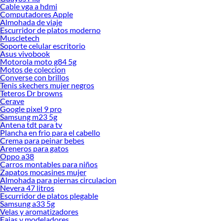
Cable vga a hdmi
Computadores Apple
Almohada de viaje
Escurridor de platos moderno
Muscletech
Soporte celular escritorio
Asus vivobook
Motorola moto g84 5g
Motos de coleccion
Converse con brillos
Tenis skechers mujer negros
Teteros Dr browns
Cerave
Google pixel 9 pro
Samsung m23 5g
Antena tdt para tv
Plancha en frio para el cabello
Crema para peinar bebes
Areneros para gatos
Oppo a38
Carros montables para niños
Zapatos mocasines mujer
Almohada para piernas circulacion
Nevera 47 litros
Escurridor de platos plegable
Samsung a33 5g
Velas y aromatizadores
Fajas y modeladores