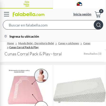
Inicia sesión
Search
Bar
location-
Ingresa tu ubicación
icon
Home
Mundo Bebé - Dormitorio Bebé
Cunas y colchones
Cunas
Cunas Corral Pack & Play
Cunas Corral Pack & Play - toral
Resultados
(
3
)