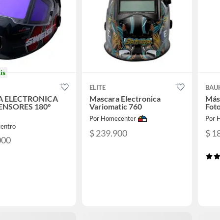
is
ELITE
BAU
A ELECTRONICA
Mascara Electronica
Más
SENSORES 180°
Variomatic 760
Fot
Por Homecenter
Por 
centro
$ 239.900
$ 1
000