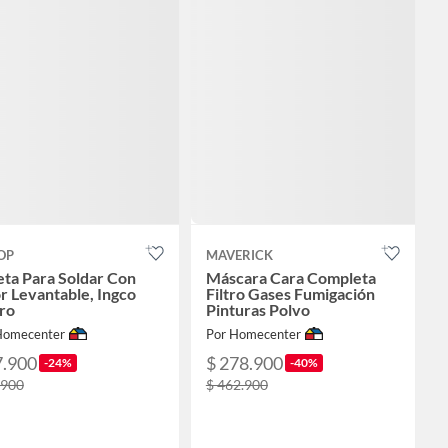
OP
MAVERICK
ta Para Soldar Con
Máscara Cara Completa
r Levantable, Ingco
Filtro Gases Fumigación
ro
Pinturas Polvo
Homecenter
Por Homecenter
7.900
$ 278.900
-24%
-40%
.900
$ 462.900