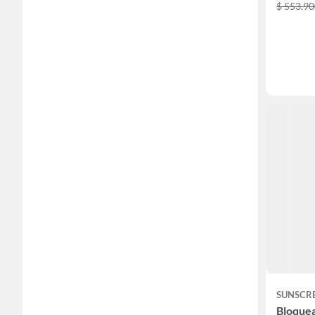
$ 553.9
SUNSCR
Bloquea