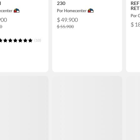
l
230
REF
RET
center
Por Homecenter
PRE
Por 
900
$ 49.900
$ 1
00
$ 55.900
(10)