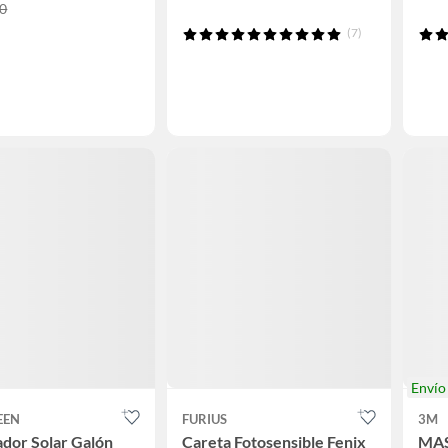
00
(7)
Enví
EEN
FURIUS
3M
dor Solar Galón
Careta Fotosensible Fenix
MAS