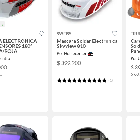
is
SWEISS
TRU
A ELECTRONICA
Mascara Soldar Electronica
Care
SENSORES 180°
Skyview 810
Sold
A/ROJA
Pane
Por Homecenter
centro
Por U
$ 399.900
000
$ 3
00
$ 60
(1)