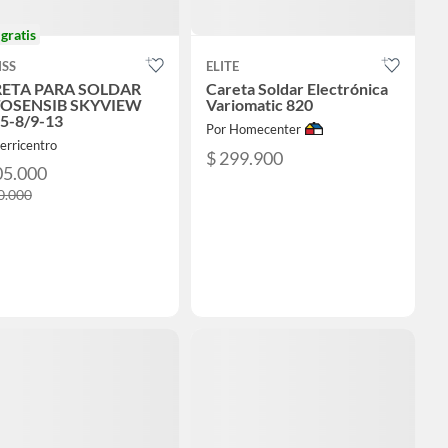
o
gratis
ISS
ELITE
ETA PARA SOLDAR
Careta Soldar Electrónica
OSENSIB SKYVIEW
Variomatic 820
 5-8/9-13
Por Homecenter
erricentro
$ 299.900
05.000
0.000