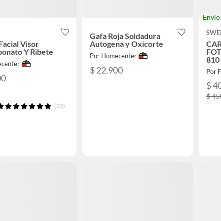
Enví
SWE
Gafa Roja Soldadura
Facial Visor
Autogena y Oxicorte
CAR
bonato Y Ribete
FOT
Por Homecenter
810
center
$ 22.900
Por F
00
$ 4
$ 45
(22)