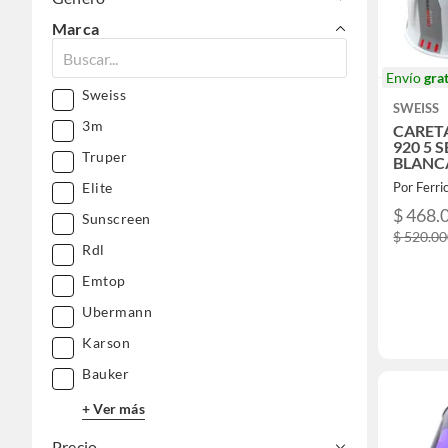
Marca
Envío
grat
Sweiss
SWEISS
3m
CARET
920 5 
Truper
BLANC
Elite
Por Ferri
$ 468.
Sunscreen
$ 520.0
Rdl
Emtop
Ubermann
Karson
Bauker
+ Ver más
Precio