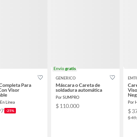
Envío
gratis
GENERICO
EMT
 Completa Para
Máscara o Careta de
Care
Con Visor
soldadura automática
Viso
able
Neg
Por SUMPRO
 En Linea
Por 
$ 110.000
97
$ 3
-25%
$ 49