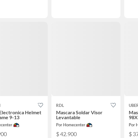
N
RDL
UBE
Electronica Helmet
Mascara Soldar Visor
Mas
lame 9-13
Levantable
98X
center
Por Homecenter
Por 
900
$ 42.900
$ 3