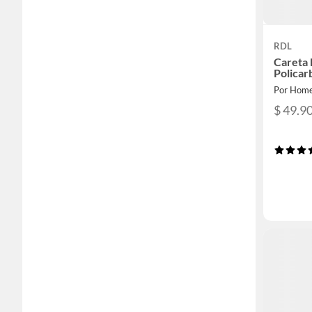
RDL
Careta 
Policar
Por Home
$ 49.9