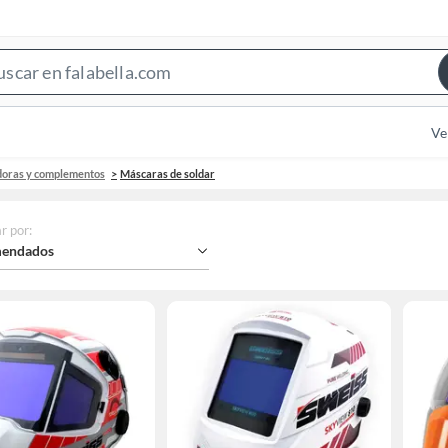
Search
Bar
Ve
doras y complementos
Máscaras de soldar
r por
:
endados