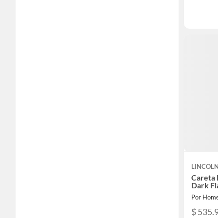
LINCOL
Careta 
Dark F
Por Home
$ 535.