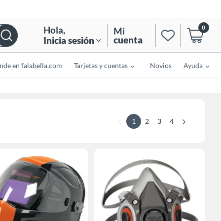
0
Hola
,
Mi
cuenta
Inicia sesión
nde en falabella.com
Tarjetas y cuentas
Novios
Ayuda
1
2
3
4