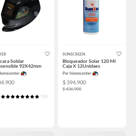
KER
SUNSCREEN
cara Soldar
Bloqueador Solar 120 Ml
osensible 92X42mm
Caja X 12Unidaes
Homecenter
Por Homecenter
84.900
$ 394.900
$ 436.900
(11)