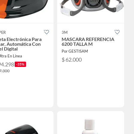
PER
3M
ta Electrónica Para
MASCARA REFERENCIA
ar, Automática Con
6200 TALLA M
l Digital
Por GESTISAM
ltra En Linea
$ 62.000
94.298
-35%
7.300