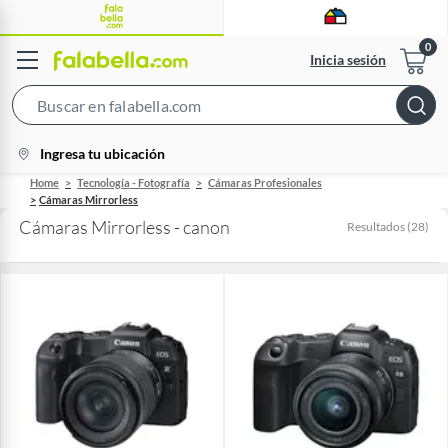
Inicia sesión
Search
Bar
location-
Ingresa tu ubicación
icon
Home
Tecnología - Fotografía
Cámaras Profesionales
Cámaras Mirrorless
Cámaras Mirrorless - canon
Resultados
(
28
)