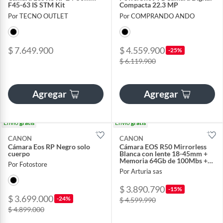
F45-63 IS STM Kit
Compacta 22.3 MP
Por TECNO OUTLET
Por COMPRANDO ANDO
$ 7.649.900
$ 4.559.900
-25%
$ 6.119.900
Agregar
Agregar
Envío
gratis
Envío
gratis
CANON
CANON
Cámara Eos RP Negro solo
Cámara EOS R50 Mirrorless
cuerpo
Blanca con lente 18-45mm +
Memoria 64Gb de 100Mbs +
Por Fotostore
Bolso
Por Arturia sas
$ 3.890.790
-15%
$ 3.699.000
-24%
$ 4.599.990
$ 4.899.000