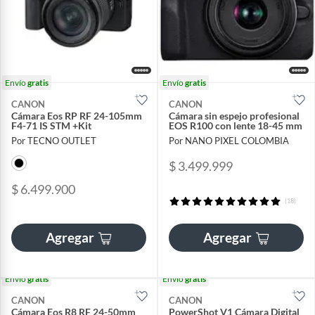
Envío
gratis
Envío
gratis
CANON
CANON
Cámara Eos RP RF 24-105mm
Cámara sin espejo profesional
F4-71 IS STM +Kit
EOS R100 con lente 18-45 mm
Por TECNO OUTLET
Por NANO PIXEL COLOMBIA
$ 3.499.999
$ 6.499.900
(18)
Agregar
Agregar
Envío
gratis
Envío
gratis
CANON
CANON
Cámara Eos R8 RF 24-50mm
PowerShot V1 Cámara Digital