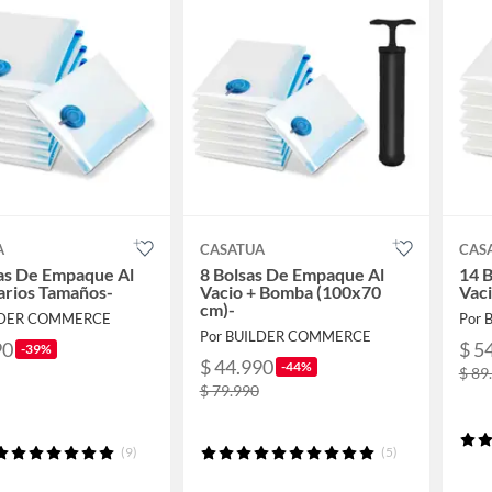
A
CASATUA
CAS
as De Empaque Al
8 Bolsas De Empaque Al
14 
arios Tamaños-
Vacio + Bomba (100x70
Vaci
cm)-
LDER COMMERCE
Por
Por BUILDER COMMERCE
90
$ 5
-39%
$ 44.990
-44%
$ 89
$ 79.990
(9)
(5)