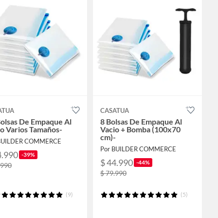
ATUA
CASATUA
Bolsas De Empaque Al
8 Bolsas De Empaque Al
o Varios Tamaños-
Vacio + Bomba (100x70
cm)-
 BUILDER COMMERCE
Por BUILDER COMMERCE
4.990
-39%
$ 44.990
-44%
.990
$ 79.990
(9)
(5)