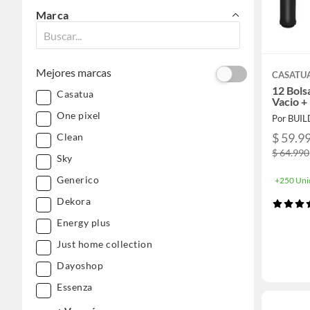
Marca
Mejores marcas
CASATU
12 Bols
Casatua
Vacio +
One pixel
Por BUI
$ 59.9
Clean
$ 64.990
Sky
Generico
+250 Uni
Dekora
Energy plus
Just home collection
Dayoshop
Essenza