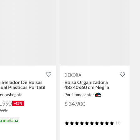
DEKORA
 Sellador De Bolsas
Bolsa Organizadora
al Plasticas Portatil
48x40x60 cm Negra
ventasbogota
Por Homecenter
1.990
$ 34.900
-45%
.990
ga mañana
(1)