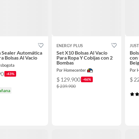
ENERGY PLUS
JUS
 Sealer Automática
Set X10 Bolsas Al Vacío
Bols
ra Bolsas Al Vacio
Para Ropa Y Cobijas con 2
con
Bombas
Bei
asbogota
Por Homecenter
Por 
90
-43%
$ 129.900
$ 2
-46%
$ 239.900
añana