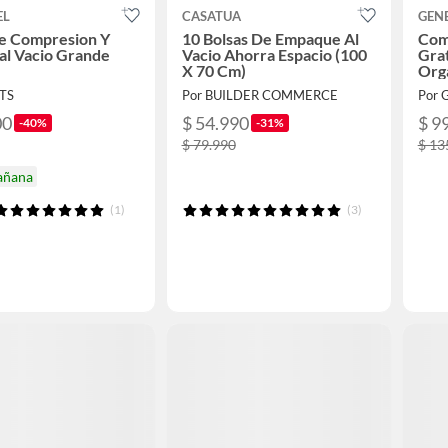
EL
CASATUA
GEN
De Compresion Y
10 Bolsas De Empaque Al
Comb
 al Vacio Grande
Vacio Ahorra Espacio (100
Grat
X 70 Cm)
Orga
GRA
ITS
Por BUILDER COMMERCE
Por G
00
$ 54.990
$ 9
-40%
-31%
$ 79.990
$ 13
añana
(1)
(3)