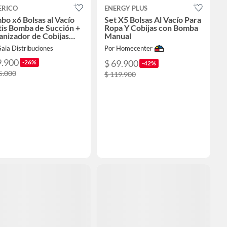
ERICO
ENERGY PLUS
o x6 Bolsas al Vacío
Set X5 Bolsas Al Vacío Para
is Bomba de Succión +
Ropa Y Cobijas con Bomba
nizador de Cobijas
Manual
TIS
aia Distribuciones
Por Homecenter
9.900
$ 69.900
-26%
-42%
5.000
$ 119.900