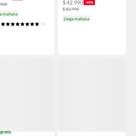
$ 42.990
-48%
.900
$ 82.990
ga mañana
Llega mañana
(1)
o
gratis