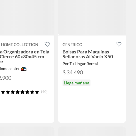
T HOME COLLECTION
GENERICO
a Organizadora en Tela
Bolsas Para Maquinas
 Cierre 60x30x45 cm
Selladoras Al Vacío X50
ge
Por Tu Hogar Boreal
Homecenter
$ 34.490
2.900
Llega mañana
(40)