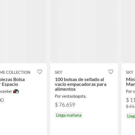
ME COLLECTION
SKY
SKY
 piezas Bolsa
100 bolsas de sellado al
Mini
 Espacio
vacío empacadoras para
Manu
alimentos
center
Por 
Por ventasbogota.
$ 1
00
$ 76.659
$ 21
Llega mañana
Lle