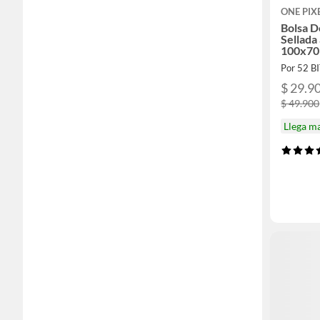
ONE PIX
Bolsa 
Sellada
100x70
Por 52 B
$ 29.9
$ 49.900
Llega m