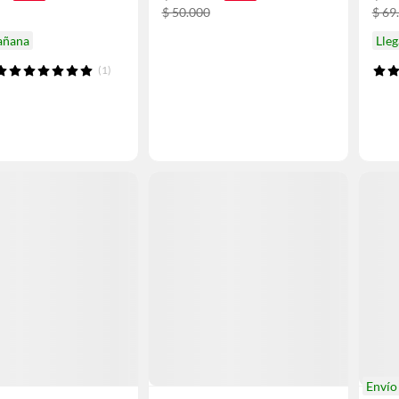
$ 50.000
$ 69
añana
Lle
(1)
Enví