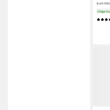
$ 69.900
Llega m