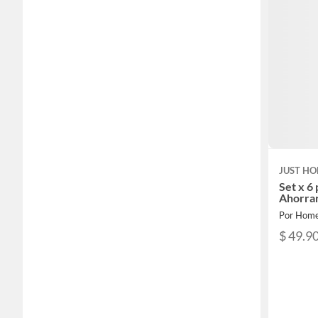
JUST HO
Set x 6
Ahorrar
Por Home
$ 49.9