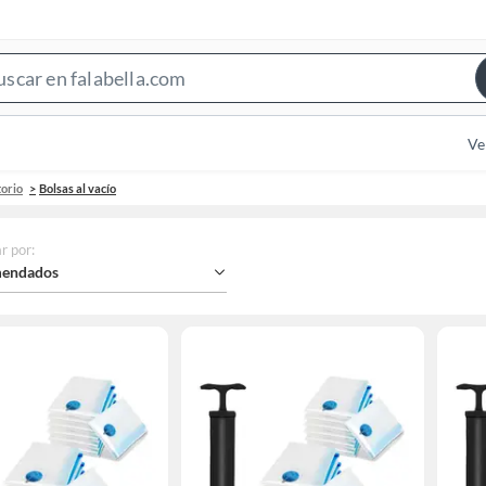
Search
Bar
Ve
orio
Bolsas al vacío
r por
:
endados