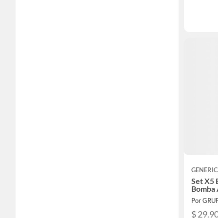
GENERI
Set X5 
Bomba 
Por GRUP
$ 29.9