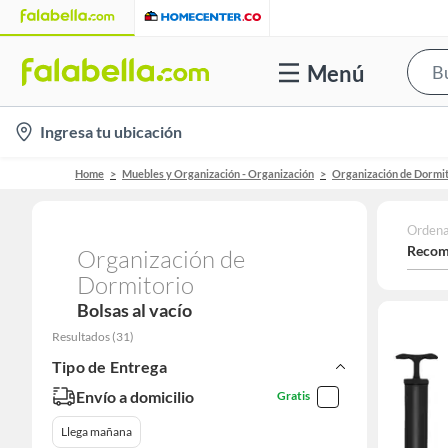
Menú
location-
Ingresa tu ubicación
icon
Home
Muebles y Organización - Organización
Organización de Dormit
Ordena
Recom
Organización de
Dormitorio
Bolsas al vacío
Resultados
(
31
)
Tipo de Entrega
Envío a domicilio
Gratis
Llega mañana