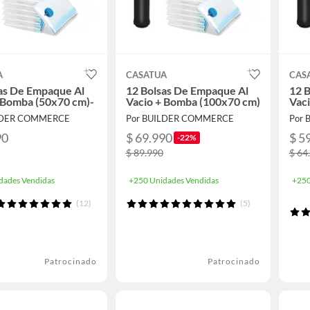
A
CASATUA
CAS
as De Empaque Al
12 Bolsas De Empaque Al
12 
 Bomba (50x70 cm)-
Vacio + Bomba (100x70 cm)
Vac
LDER COMMERCE
Por BUILDER COMMERCE
Por
90
$ 69.990
$ 5
-22%
$ 89.990
$ 64
dades Vendidas
+250 Unidades Vendidas
+250
(12)
(5)
Patrocinado
Patrocinado