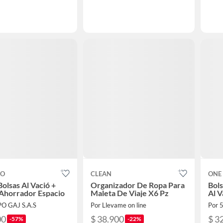
CO
CLEAN
ONE 
Bolsas Al Vació +
Organizador De Ropa Para
Bol
Ahorrador Espacio
Maleta De Viaje X6 Pz
Al V
O GAJ S.A.S
Por Llevame on line
Por 
00
$ 38.900
$ 3
-57%
-22%