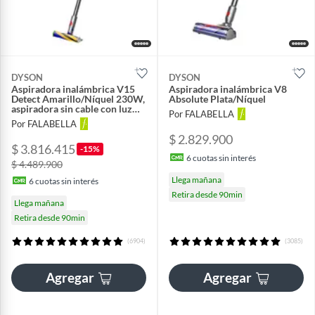
DYSON
DYSON
Aspiradora inalámbrica V15
Aspiradora inalámbrica V8
Detect Amarillo/Níquel 230W,
Absolute Plata/Níquel
aspiradora sin cable con luz
Por FALABELLA
que revela polvo
Por FALABELLA
microscópico, aspiradora
$ 2.829.900
inteligente
$ 3.816.415
-15%
6
cuotas sin interés
$ 4.489.900
Llega mañana
6
cuotas sin interés
Retira desde 90min
Llega mañana
Retira desde 90min
(6904)
(3085)
Agregar
Agregar