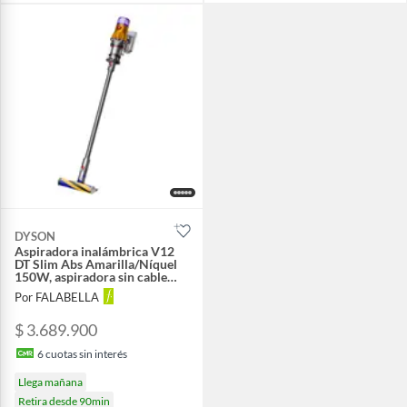
DYSON
Aspiradora inalámbrica V12
DT Slim Abs Amarilla/Níquel
150W, aspiradora sin cable
con luz que revela polvo
Por FALABELLA
microscópico, incluye
herramienta para pelo,
$ 3.689.900
aspiradora ideal para mascotas
6
cuotas sin interés
Llega mañana
Retira desde 90min