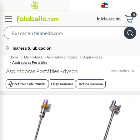
Inicia sesión
Search
Bar
location-
Ingresa tu ubicación
icon
Home
Electrohogar - Aspirado y Limpieza
Aspiradoras
Aspiradoras Portátiles
Aspiradoras Portátiles - dyson
Resultados
(
3
)
Retira desde 90min
Llega mañana
Retira mañana