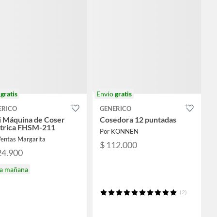
o
gratis
Envío
gratis
ERICO
GENERICO
i Máquina de Coser
Cosedora 12 puntadas
ctrica FHSM-211
Por KONNEN
Ventas Margarita
$ 112.000
24.900
ga mañana
(2)