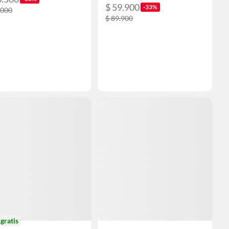
$ 59.900
-33%
.000
$ 89.900
o
gratis