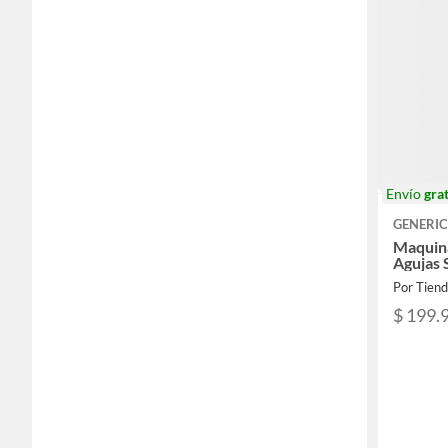
Envío
grat
GENERI
Maquina
Agujas
Por Tien
$ 199.