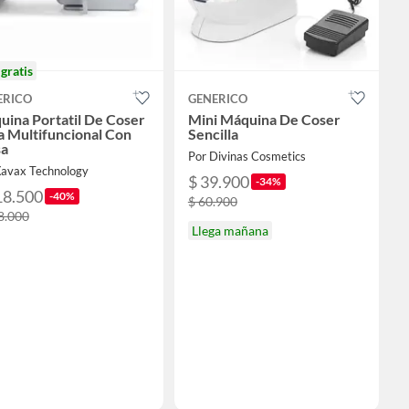
o
gratis
ERICO
GENERICO
ina Portatil De Coser
Mini Máquina De Coser
 Multifuncional Con
Sencilla
a
Por Divinas Cosmetics
Xavax Technology
$ 39.900
-34%
18.500
-40%
$ 60.900
8.000
Llega mañana