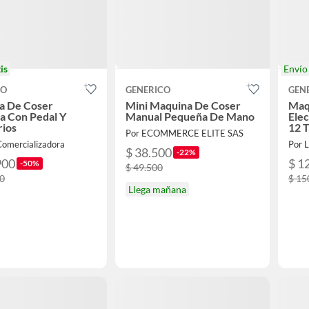
is
Enví
CO
GENERICO
GEN
a De Coser
Mini Maquina De Coser
Maq
ca Con Pedal Y
Manual Pequeña De Mano
Elec
rios
12 T
Por ECOMMERCE ELITE SAS
Bla
Comercializadora
Por 
$ 38.500
-22%
900
$ 1
-50%
$ 49.500
00
$ 15
Llega mañana