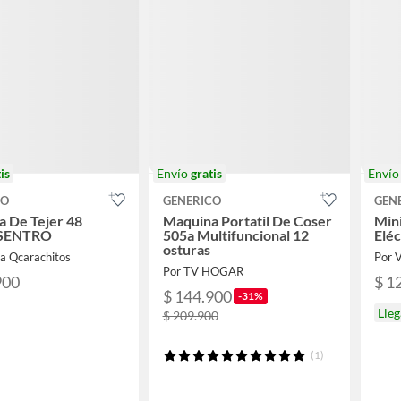
is
Envío
gratis
Enví
CO
GENERICO
GEN
 De Tejer 48
Maquina Portatil De Coser
Min
 SENTRO
505a Multifuncional 12
Elé
osturas
da Qcarachitos
Por 
Por TV HOGAR
900
$ 1
$ 144.900
-31%
Lle
$ 209.900
(1)