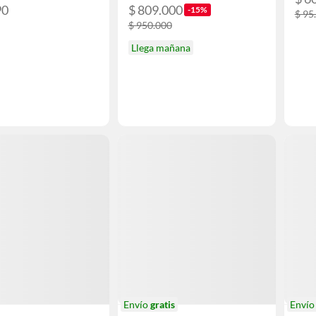
90
$ 809.000
-15%
$ 95
$ 950.000
Llega mañana
Envío
gratis
Enví