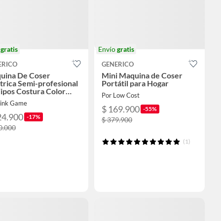
o
gratis
Envío
gratis
ERICO
GENERICO
uina De Coser
Mini Maquina de Coser
trica Semi-profesional
Portátil para Hogar
ipos Costura Color
Por Low Cost
nco
Link Game
$ 169.900
-55%
24.900
-17%
$ 379.900
0.000
(1)