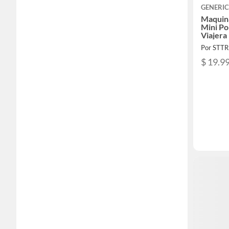
GENERI
Maquin
Mini Po
Viajera
Por STT
$ 19.9