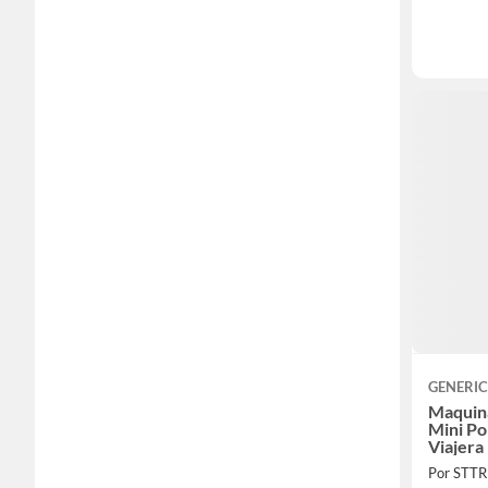
GENERI
Maquin
Mini Po
Viajera
Por STT