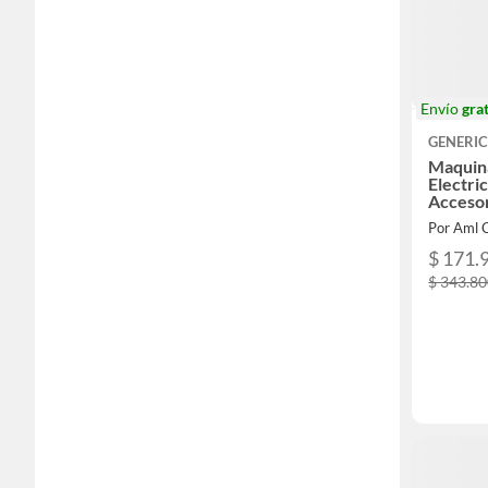
Envío
grat
GENERI
Maquin
Electri
Acceso
Por Aml 
$ 171.
$ 343.8