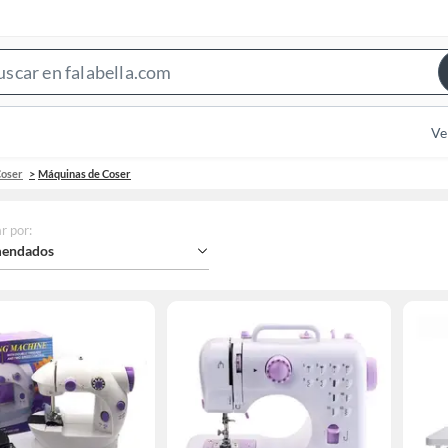
Search
Bar
Ve
Coser
Máquinas de Coser
r por
:
endados