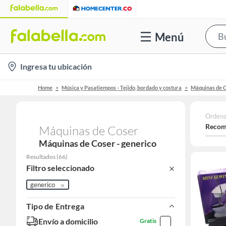
Menú
location-
Ingresa tu ubicación
icon
Home
Música y Pasatiempos - Tejido, bordado y costura
Máquinas de 
Ordena
Recom
Máquinas de Coser
Máquinas de Coser - generico
Resultados
(
66
)
Filtro seleccionado
generico
Tipo de Entrega
Envío a domicilio
Gratis