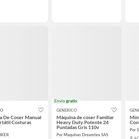
Envío
gratis
CO
GENERICO
GEN
a De Coser Manual
Máquina de coser Familiar
Min
rtátil Costuras
Heavy Duty Potente 24
Con
Puntadas Gris 110v
Por S
RIKER
Por Maquinas Dreamtex SAS
$ 6