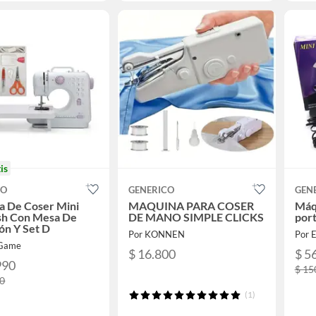
is
CO
GENERICO
GEN
a De Coser Mini
MAQUINA PARA COSER
Máqu
sh Con Mesa De
DE MANO SIMPLE CLICKS
port
ón Y Set D
Por KONNEN
Por 
 Game
$ 16.800
$ 5
990
$ 15
90
(1)