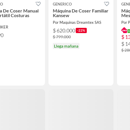
CO
GENERICO
GEN
a De Coser Manual
Máquina De Coser Familiar
Máq
rtátil Costuras
Kansew
Mes
Por Maquinas Dreamtex SAS
Por P
RIKER
$ 620.000
-22%
90
$ 1
$ 799.000
$ 1
Llega mañana
$ 28