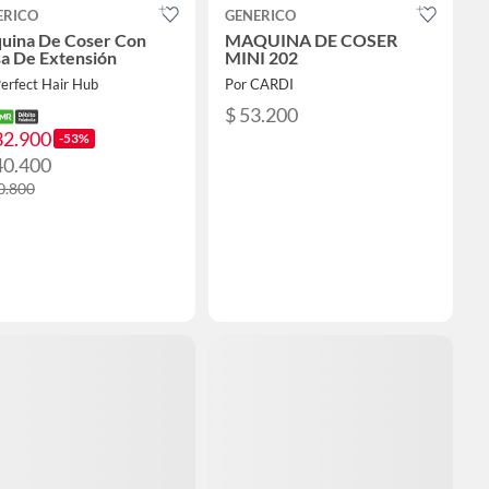
ERICO
GENERICO
uina De Coser Con
MAQUINA DE COSER
a De Extensión
MINI 202
erfect Hair Hub
Por CARDI
$ 53.200
32.900
-53%
40.400
0.800