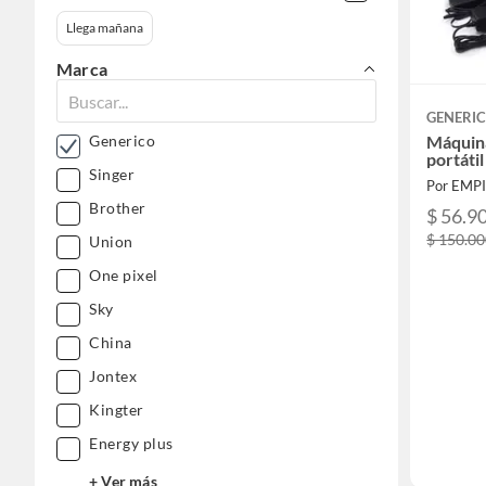
Llega mañana
Marca
GENERI
Máquina
Generico
portátil
Singer
Por EMP
Brother
$ 56.9
$ 150.0
Union
One pixel
Sky
China
Jontex
Kingter
Energy plus
+ Ver más