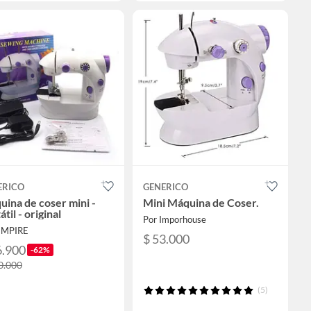
ERICO
GENERICO
ina de coser mini -
Mini Máquina de Coser.
átil - original
Por Imporhouse
EMPIRE
$ 53.000
6.900
-62%
0.000
(5)