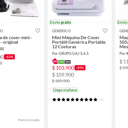
Envío
gratis
Enví
CO
GENERICO
GEN
 de coser mini -
Mini Máquina De Coser
Maqu
 - original
Portátil Genérica Portable
505a
12 Costuras
Mes
IRE
Por GRUPO GAJ S.A.S
Por 
00
-62%
$ 1
00
$ 103.900
$ 19
-45%
$ 109.900
$ 189.900
Llega mañana
(1)
Patrocinado