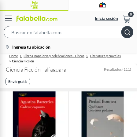
Inicia sesión
Search
Bar
location-
Ingresa tu ubicación
icon
Home
Libros, papelería y celebraciones - Libros
Literatura y Novelas
Ciencia Ficción
Ciencia Ficción - alfaguara
Resultados
(
111
)
Envío gratis