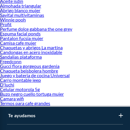
Aceite isdin
Almohada triangular
Abrigo blanco mujer
Savital multivitaminas
Winnie pooh
Profit
Perfume dolce gabbana the one grey
Espuma facial ponds
Pantalon fucsia mujer
Camisa cafe mujer
Chaquetas y abrigos La martina
Candongas en acero inoxidable
Sandalias plataforma
Freedconn
Gucci flora gorgeous gardenia
Chaqueta beisbolera hombre
Juego y bateria de cocina Universal
Carro montable jeep
D'luchi
Celular motorola 5g
Buzo negro cuello tortuga mujer
Camara wifi
Termos para cafe grandes
Te ayudamos