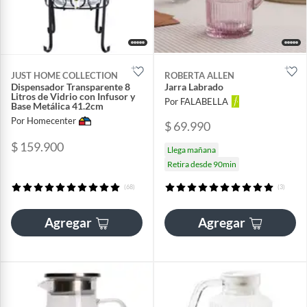
JUST HOME COLLECTION
ROBERTA ALLEN
Dispensador Transparente 8
Jarra Labrado
Litros de Vidrio con Infusor y
Por FALABELLA
Base Metálica 41.2cm
Por Homecenter
$ 69.990
$ 159.900
Llega mañana
Retira desde 90min
(68)
(3)
Agregar
Agregar