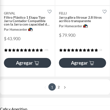
GRIVAL
FELLI
Filtro Plástico 1 Etapa Tipo
Jarra gibra litrosar 2.8 litros
Jarra Contador Compatible
acrílico transparente
con la Jarra con capacidad de
Por Homecenter
2,5 Litros
Por Homecenter
$ 79.900
$ 43.900
(45)
(2)
Agregar
Agregar
1
2
Cafe y Aperitivo