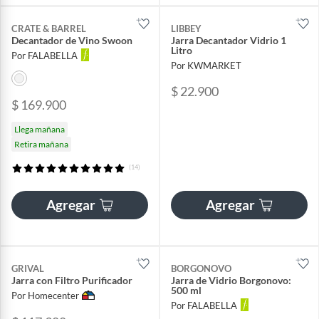
CRATE & BARREL
LIBBEY
Decantador de Vino Swoon
Jarra Decantador Vidrio 1
Litro
Por FALABELLA
Por KWMARKET
$ 22.900
$ 169.900
Llega mañana
Retira mañana
(14)
Agregar
Agregar
GRIVAL
BORGONOVO
Jarra con Filtro Purificador
Jarra de Vidrio Borgonovo:
500 ml
Por Homecenter
Por FALABELLA