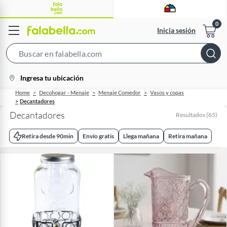
Inicia sesión
Search
Bar
location-
Ingresa tu ubicación
icon
Home
Decohogar - Menaje
Menaje Comedor
Vasos y copas
Decantadores
Decantadores
Resultados
(
65
)
Retira desde 90min
Envío gratis
Llega mañana
Retira mañana