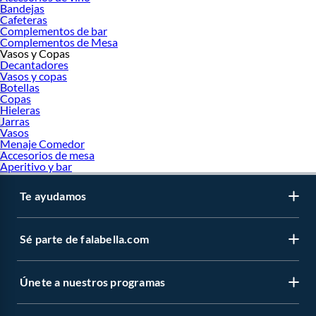
Bandejas
Cafeteras
Complementos de bar
Complementos de Mesa
Vasos y Copas
Decantadores
Vasos y copas
Botellas
Copas
Hieleras
Jarras
Vasos
Menaje Comedor
Accesorios de mesa
Aperitivo y bar
Te ayudamos
Sé parte de falabella.com
Únete a nuestros programas