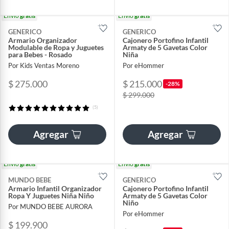
Envío
gratis
Envío
gratis
GENERICO
GENERICO
Armario Organizador
Cajonero Portofino Infantil
Modulable de Ropa y Juguetes
Armaty de 5 Gavetas Color
para Bebes - Rosado
Niña
Por Kids Ventas Moreno
Por eHommer
$ 275.000
$ 215.000
-28%
$ 299.000
(5)
Agregar
Agregar
Envío
gratis
Envío
gratis
MUNDO BEBE
GENERICO
Armario Infantil Organizador
Cajonero Portofino Infantil
Ropa Y Juguetes Niña Niño
Armaty de 5 Gavetas Color
Niño
Por MUNDO BEBE AURORA
Por eHommer
$ 199.900