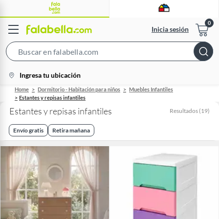
Inicia sesión
Search
Bar
location-
Ingresa tu ubicación
icon
Home
Dormitorio - Habitación para niños
Muebles Infantiles
Estantes y repisas infantiles
Estantes y repisas infantiles
Resultados
(
19
)
Envío gratis
Retira mañana