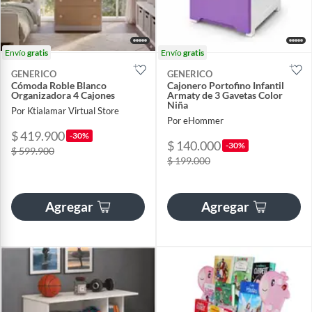
Envío
gratis
Envío
gratis
GENERICO
GENERICO
Cómoda Roble Blanco
Cajonero Portofino Infantil
Organizadora 4 Cajones
Armaty de 3 Gavetas Color
Niña
Por Ktialamar Virtual Store
Por eHommer
$ 419.900
-30%
$ 140.000
-30%
$ 599.900
$ 199.000
Agregar
Agregar