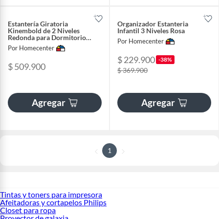
Estantería Giratoria
Organizador Estanteria
Kinembold de 2 Niveles
Infantil 3 Niveles Rosa
Redonda para Dormitorio
Por Homecenter
Infantil
Por Homecenter
$ 229.900
-38%
$ 509.900
$ 369.900
Agregar
Agregar
1
Tintas y toners para impresora
Afeitadoras y cortapelos Philips
Closet para ropa
Proyector de galaxia