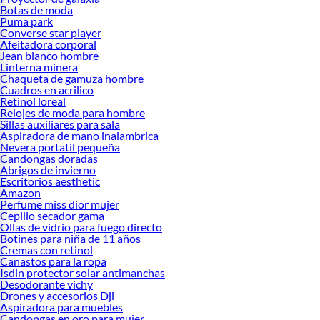
Botas de moda
Puma park
Converse star player
Afeitadora corporal
Jean blanco hombre
Linterna minera
Chaqueta de gamuza hombre
Cuadros en acrilico
Retinol loreal
Relojes de moda para hombre
Sillas auxiliares para sala
Aspiradora de mano inalambrica
Nevera portatil pequeña
Candongas doradas
Abrigos de invierno
Escritorios aesthetic
Amazon
Perfume miss dior mujer
Cepillo secador gama
Ollas de vidrio para fuego directo
Botines para niña de 11 años
Cremas con retinol
Canastos para la ropa
Isdin protector solar antimanchas
Desodorante vichy
Drones y accesorios Dji
Aspiradora para muebles
Candongas en oro para mujer