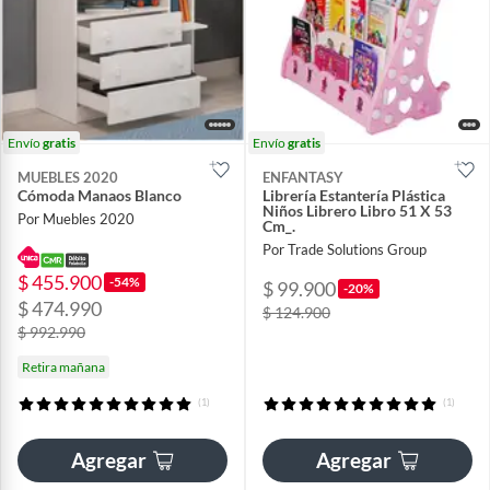
Envío
gratis
Envío
gratis
MUEBLES 2020
ENFANTASY
Cómoda Manaos Blanco
Librería Estantería Plástica
Niños Librero Libro 51 X 53
Por Muebles 2020
Cm_.
Por Trade Solutions Group
$ 455.900
-54%
$ 99.900
-20%
$ 474.990
$ 124.900
$ 992.990
Retira mañana
(1)
(1)
Agregar
Agregar