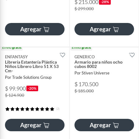
$ 215.000
-28%
$ 299.000
Agregar
Agregar
Envío
gratis
Envío
gratis
ENFANTASY
GENERICO
Librería Estantería Plástica
Armario para niños ocho
Niños Librero Libro 51 X 53
cubos 8002
Cm-
Por Stiven Universe
Por Trade Solutions Group
$ 170.500
$ 99.900
-20%
$ 185.000
$ 124.900
(2)
Agregar
Agregar